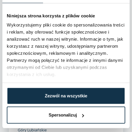
Liczba pięter:
1
Niniejsza strona korzysta z plików cookie
Stan budynku:
Do adaptacji
Wykorzystujemy pliki cookie do spersonalizowania treści
i reklam, aby oferować funkcje społecznościowe i
Typ domu:
Wolnostojący
analizować ruch w naszej witrynie. Informacje o tym, jak
korzystasz z naszej witryny, udostępniamy partnerom
Rok budowy:
2022
społecznościowym, reklamowym i analitycznym.
Partnerzy mogą połączyć te informacje z innymi danymi
Garaż/Miejsca parkingowe:
Tak
otrzymanymi od Ciebie lub uzyskanymi podczas
korzystania z ich usług.
Id nieruchomości:
1084/6682/ODS
Zezwól na wszystkie
Spersonalizuj
Lokalizacja
Góry Lubiańskie