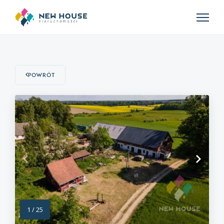
Powrót
1
/
25