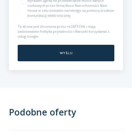
Wyrażam zgodę na przetwarzanie moich danych
osobowych przez firmę Biuro Nieruchomości New
House w celu kontaktu zwrotnego za pomocą środków
komunikacji elektronicznej.
Ta strona jest chroniona przez reCAPTCHA i mają
zastosowanie
Polityka prywatności
i
Warunki korzystania z
usług
Google.
Podobne oferty