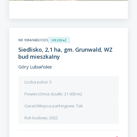
NR 1084/6682/ODS
Sprzedaż
Siedlisko, 2,1 ha, gm. Grunwald, WZ
bud mieszkalny
Góry Lubiańskie
Liczba pokoi:
3
Powierzchnia działki:
21 000 m2
Garaż/Miejsca parkingowe:
Tak
Rok budowy:
2022