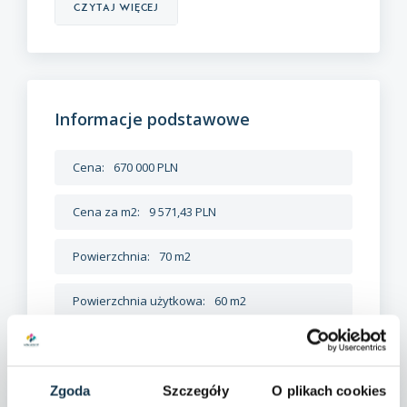
czytaj więcej
Informacje podstawowe
Cena:
670 000 PLN
Cena za m2:
9 571,43 PLN
Powierzchnia:
70 m2
Powierzchnia użytkowa:
60 m2
Powierzchnia działki:
21 000 m2
Liczba pokoi:
3
Zgoda
Szczegóły
O plikach cookies