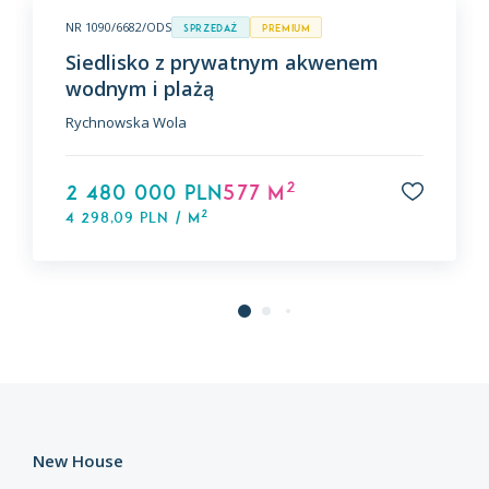
NR 1090/6682/ODS
Sprzedaż
premium
Siedlisko z prywatnym akwenem
wodnym i plażą
Rychnowska Wola
2
2 480 000 PLN
577 m
2
4 298,09 PLN / m
New House