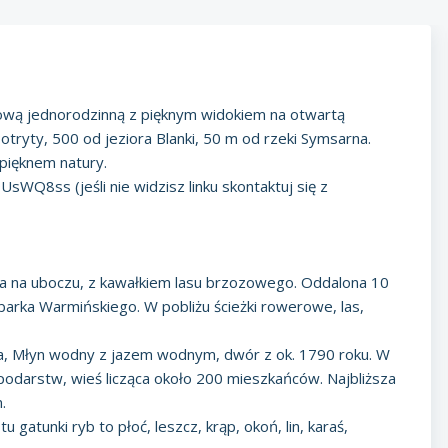
wą jednorodzinną z pięknym widokiem na otwartą
 Potryty, 500 od jeziora Blanki, 50 m od rzeki Symsarna.
 pięknem natury.
_9UsWQ8ss
(jeśli nie widzisz linku skontaktuj się z
żona na uboczu, z kawałkiem lasu brzozowego. Oddalona 10
arka Warmińskiego. W pobliżu ścieżki rowerowe, las,
arna, Młyn wodny z jazem wodnym, dwór z ok. 1790 roku. W
darstw, wieś licząca około 200 mieszkańców. Najbliższa
.
gatunki ryb to płoć, leszcz, krąp, okoń, lin, karaś,