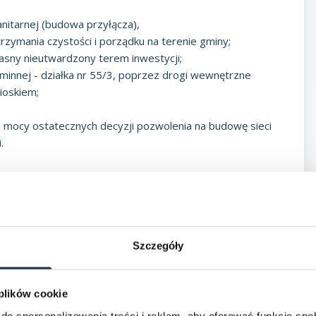
anitarnej (budowa przyłącza),
zymania czystości i porządku na terenie gminy;
sny nieutwardzony terem inwestycji;
 gminnej - działka nr 55/3, poprzez drogi wewnętrzne
nioskiem;
 na mocy ostatecznych decyzji pozwolenia na budowę sieci
.
Szczegóły
 plików cookie
 drogi (21/1 i 22/2)
do spersonalizowania treści i reklam, aby oferować funkcje sp