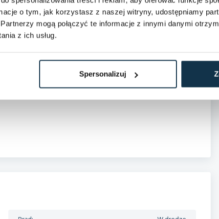
ormacje o tym, jak korzystasz z naszej witryny, udostępniamy p
Partnerzy mogą połączyć te informacje z innymi danymi otrzym
nia z ich usług.
Spersonalizuj
Z
nie stanowi oferty handlowej w rozumieniu art. 66 § 1
Prąd:
W drodze