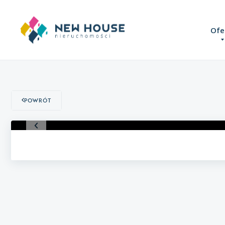
Ofe
Powrót
1
/
20
Domy
Mieszkania