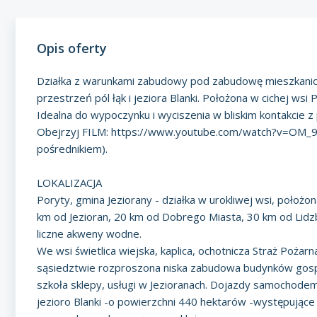
Opis oferty
Działka z warunkami zabudowy pod zabudowę mieszkanio
przestrzeń pól łąk i jeziora Blanki. Położona w cichej wsi
Idealna do wypoczynku i wyciszenia w bliskim kontakcie z
Obejrzyj FILM:
https://www.youtube.com/watch?v=OM
pośrednikiem).
LOKALIZACJA
Poryty, gmina Jeziorany - działka w urokliwej wsi, poło
km od Jezioran, 20 km od Dobrego Miasta, 30 km od Lidzb
liczne akweny wodne.
We wsi świetlica wiejska, kaplica, ochotnicza Straż Poż
sąsiedztwie rozproszona niska zabudowa budynków gospo
szkoła sklepy, usługi w Jezioranach. Dojazdy samochodem
jezioro Blanki -o powierzchni 440 hektarów -występujące tu 