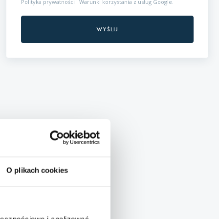
Polityka prywatności
i
Warunki korzystania z usług
Google.
O plikach cookies
ołecznościowe i analizować