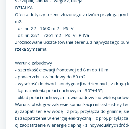
szczupak, sandacz, węgorz, ukleja
DZIAŁKA:
Oferta dotyczy terenu złożonego z dwóch przylegających d
m2.
- dz. nr: 22 - 1600 m 2 - PS IV
- dz. nr: 23/1 -7261 m2 - Ps IV i R IVa
Zróżnicowane ukształtowanie terenu, z najwyższego punkt 
rzeka Symsarna.
Warunki zabudowy
- szerokość elewacji frontowej od 8 m do 10 m
- powierzchnia zabudowy do 80 m2
- wysokość do dwóch kondygnacji nadziemnych, z drugą
- kąt nachylenia połaci dachowych - 30°+45°;
- układ połaci dachowych - dwuspadowy lub wielospadow
Warunki obsługi w zakresie komunikacji i infrastruktury tec
a) zaopatrzenie w wodę - z proj. przyłącza do gminnej s
b) zaopatrzenie w energię elektryczną – z proj. przyłącza
c) zaopatrzenie w energię cieplną - z indywidualnych źródeł