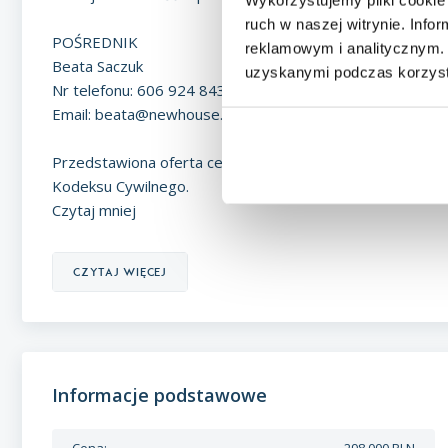
ruch w naszej witrynie. Inf
POŚREDNIK
reklamowym i analitycznym. 
Beata Saczuk
uzyskanymi podczas korzysta
Nr telefonu: 606 924 843
Email:
beata@newhouse.co
Przedstawiona oferta cenowa ma charakter informacyjny, 
Kodeksu Cywilnego.
Czytaj mniej
czytaj więcej
Informacje podstawowe
Cena:
298 000 PLN