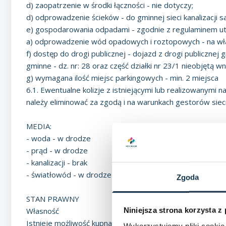
d) zaopatrzenie w środki łączności - nie dotyczy;
d) odprowadzenie ścieków - do gminnej sieci kanalizacji s
e) gospodarowania odpadami - zgodnie z regulaminem utr
a) odprowadzenie wód opadowych i roztopowych - na wła
f) dostęp do drogi publicznej - dojazd z drogi publicznej
gminne - dz. nr: 28 oraz część działki nr 23/1 nieobjętą w
g) wymagana ilość miejsc parkingowych - min. 2 miejsca
6.1. Ewentualne kolizje z istniejącymi lub realizowanymi
należy eliminować za zgodą i na warunkach gestorów sieci
MEDIA:
- woda - w drodze
- prąd - w drodze
- kanalizacji - brak
- światłowód - w drodze głównej
Zgoda
STAN PRAWNY
Własność
Niniejsza strona korzysta z
Istnieje możliwość kupna dwóch działek po drugiej stronie
Wykorzystujemy pliki cookie 