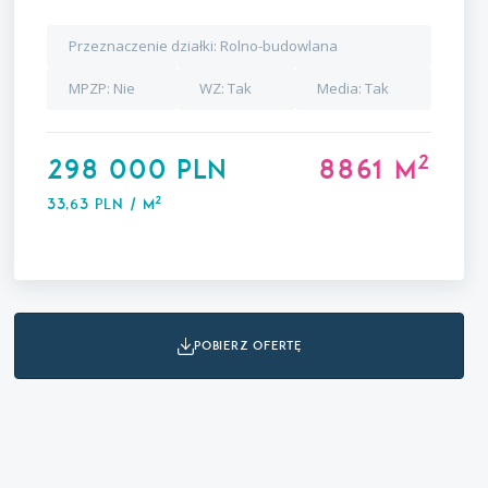
Przeznaczenie działki:
Rolno-budowlana
MPZP:
Nie
WZ:
Tak
Media:
Tak
2
298 000 PLN
8861 m
2
33,63 PLN / m
pobierz ofertę