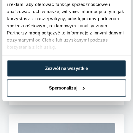
i reklam, aby oferować funkcje społecznościowe i
Dane szczegółowe
analizować ruch w naszej witrynie. Informacje o tym, jak
korzystasz z naszej witryny, udostępniamy partnerom
Wydane warunki zabudowy:
Tak
społecznościowym, reklamowym i analitycznym.
Partnerzy mogą połączyć te informacje z innymi danymi
Plan miejscowy:
Brak planu miejscowego
otrzymanymi od Ciebie lub uzyskanymi podczas
korzystania z ich usług.
Dostępne w okolicy:
Bar, Sklep, Zabudowa
niska, Przychodnia lekarska, Szkoła, Kościół,
Apteka
Zezwól na wszystkie
Droga dojazdowa:
Polna droga
Spersonalizuj
Komunikacja:
Autobus