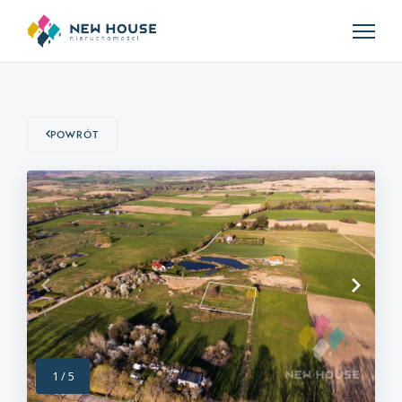
Powrót
1
/
5