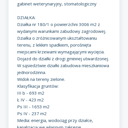
gabinet weterynaryjny, stomatologiczny
DZIAŁKA:
Działka nr 180/1 o powierzchni 3006 m2 z
wydanymi warunkami zabudowy zagrodowej.
Działka o zróżnicowanym ukształtowaniu
terenu, z lekkim spadkiem, porośnięta
miejscami krzewami wymagającymi wycięcia.
Dojazd do działki z drogi gminnej utwardzonej.
W sąsiedztwie działki zabudowa mieszkaniowa
jednorodzinna.
Widok na tereny zielone.
Klasyfikacja gruntów:
III b - 693 m2
Ł IV - 423 m2
Ps III - 1653 m2
Ps IV - 237 m2
Media: energia, wodociąg przy działce,
kanalizacja we własnym zakresie.