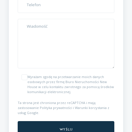
Wyrażam zgodę na przetwarzanie moich danych
osobowych przez firmę Biuro Nieruchomości New
House w celu kontaktu zwrotnego za pomocą środków
komunikacji elektronicznej.
Ta strona jest chroniona przez reCAPTCHA i mają
zastosowanie
Polityka prywatności
i
Warunki korzystania z
usług
Google.