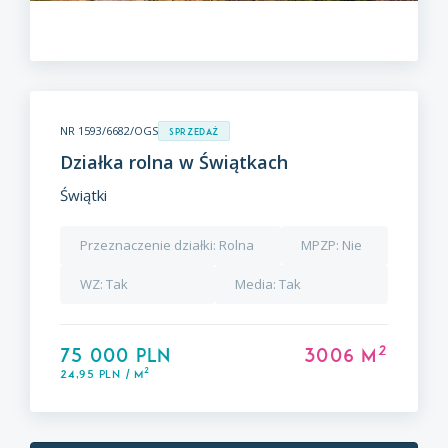
NR 1593/6682/OGS
Sprzedaż
Działka rolna w Świątkach
Świątki
Przeznaczenie działki:
Rolna
MPZP:
Nie
WZ:
Tak
Media:
Tak
2
75 000 PLN
3006 m
2
24,95 PLN / m