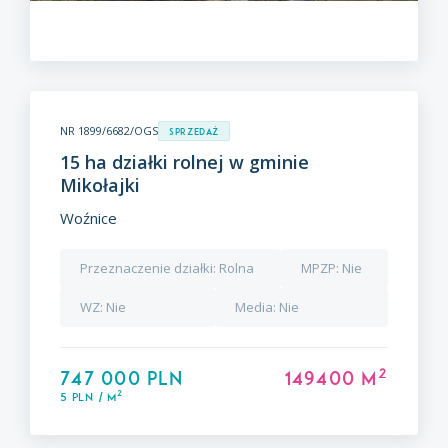
NR 1899/6682/OGS
Sprzedaż
15 ha działki rolnej w gminie
Mikołajki
Woźnice
Przeznaczenie działki:
Rolna
MPZP:
Nie
WZ:
Nie
Media:
Nie
2
747 000 PLN
149400 m
2
5 PLN / m