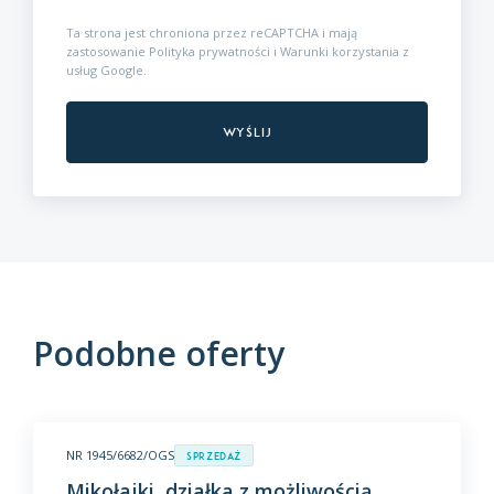
Ta strona jest chroniona przez reCAPTCHA i mają
zastosowanie
Polityka prywatności
i
Warunki korzystania z
usług
Google.
Podobne oferty
NR 1945/6682/OGS
Sprzedaż
Mikołajki, działka z możliwością