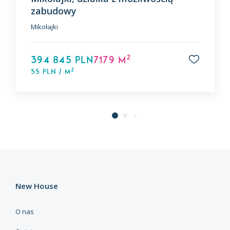
zabudowy
Mikołajki
2
394 845 PLN
7179 m
2
55 PLN / m
New House
O nas