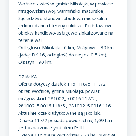
Woźnice - wieś w gminie Mikołajki, w powiacie
mrągowskim (woj. warmińsko-mazurskie).
Sąsiedztwo stanowi zabudowa mieszkalna
jednorodzinna i tereny rolnicze. Podstawowe
obiekty handlowo-usługowe zlokalizowane na
terenie wsi.
Odległości: Mikołajki - 6 km, Mrągowo - 30 km
(jadąc DK 16, odległość do niej ok. 0,5 km),
Olsztyn - 90 km.
DZIAŁKA:
Oferta dotyczy działek 116, 118/5, 117/2
obręb Woźnice, gmina Mikołajki, powiat
mrągowski id: 281002_5.0016.117/2 ,
281002_5.0016.118/5 , 281002_5.0016.116
Aktualnie działki użytkowane są jako łąki.
Działka 117/2 posiada powierzchnię 1,09 ha i
jest oznaczona symbolem PsIII.
Działka 116 ma powierzchnię 2,23 ha i stanowi