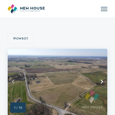
Powrót
1
/
10