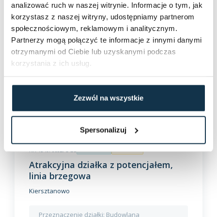
analizować ruch w naszej witrynie. Informacje o tym, jak
Rodzaj budynku:
Hala
Rok budowy:
2000
korzystasz z naszej witryny, udostępniamy partnerom
społecznościowym, reklamowym i analitycznym.
Partnerzy mogą połączyć te informacje z innymi danymi
2
15 000 PLN
305 m
otrzymanymi od Ciebie lub uzyskanymi podczas
2
korzystania z ich usług.
49,18 PLN / m
Szczegóły
Zezwól na wszystkie
Spersonalizuj
NR 1349/6682/OGS
Sprzedaż
premium
Atrakcyjna działka z potencjałem,
linia brzegowa
Kiersztanowo
Przeznaczenie działki:
Budowlana