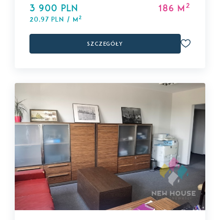
2
3 900 PLN
186 m
2
20,97 PLN / m
Szczegóły