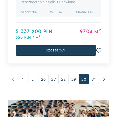
Przeznaczenie działki:
Budowlana
MPZP:
Nie
WZ:
Tak
Media:
Tak
2
5 337 200 PLN
9704 m
2
550 PLN / m
Szczegóły
1
...
26
27
28
29
30
31