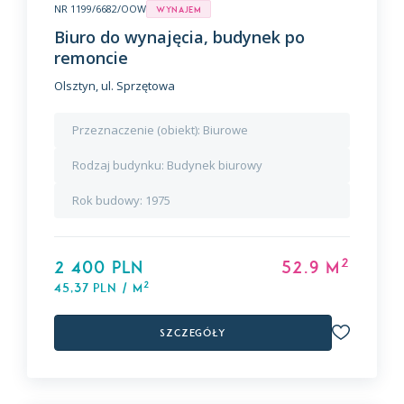
NR 1199/6682/OOW
Wynajem
Biuro do wynajęcia, budynek po
remoncie
Olsztyn, ul. Sprzętowa
Przeznaczenie (obiekt):
Biurowe
Rodzaj budynku:
Budynek biurowy
Rok budowy:
1975
2
2 400 PLN
52.9 m
2
45,37 PLN / m
Szczegóły