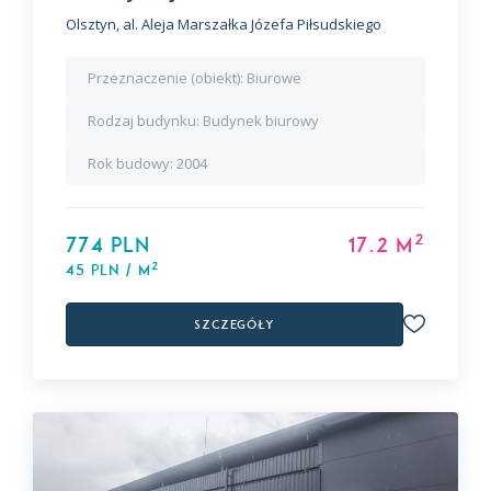
Olsztyn, al. Aleja Marszałka Józefa Piłsudskiego
Przeznaczenie (obiekt):
Biurowe
Rodzaj budynku:
Budynek biurowy
Rok budowy:
2004
2
774 PLN
17.2 m
2
45 PLN / m
Szczegóły