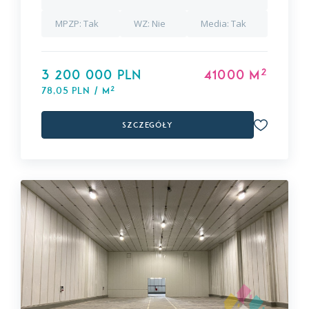
MPZP:
Tak
WZ:
Nie
Media:
Tak
2
3 200 000 PLN
41000 m
2
78,05 PLN / m
Szczegóły