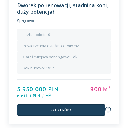
Dworek po renowacji, stadnina koni,
duży potencjał
Spręcowo
Liczba pokoi:
10
Powierzchnia działki:
331 848 m2
Garaż/Miejsca parkingowe:
Tak
Rok budowy:
1917
2
5 950 000 PLN
900 m
2
6 611,11 PLN / m
Szczegóły