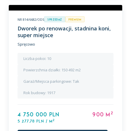
NR 814/6682/ODS
Sprzedaż
premium
Dworek po renowacji, stadnina koni,
super miejsce
Spręcowo
Liczba pokoi:
10
Powierzchnia działki:
150 492 m2
Garaż/Miejsca parkingowe:
Tak
Rok budowy:
1917
2
4 750 000 PLN
900 m
2
5 277,78 PLN / m