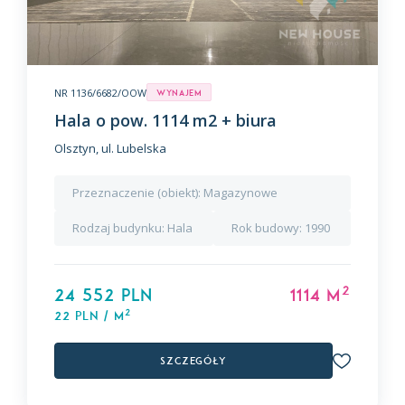
NR 1136/6682/OOW
Wynajem
Hala o pow. 1114 m2 + biura
Olsztyn, ul. Lubelska
Przeznaczenie (obiekt):
Magazynowe
Rodzaj budynku:
Hala
Rok budowy:
1990
2
24 552 PLN
1114 m
2
22 PLN / m
Szczegóły