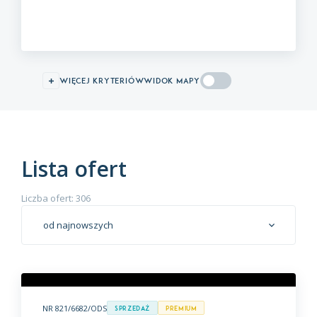
więcej kryteriów
WIDOK MAPY
Lista ofert
Liczba ofert: 306
od najnowszych
NR 821/6682/ODS
Sprzedaż
premium