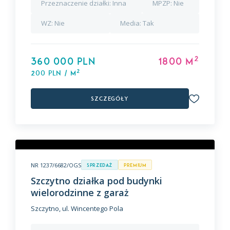
Przeznaczenie działki:
Inna
MPZP:
Nie
WZ:
Nie
Media:
Tak
2
360 000 PLN
1800 m
2
200 PLN / m
Szczegóły
NR 1237/6682/OGS
Sprzedaż
premium
Szczytno działka pod budynki
wielorodzinne z garaż
Szczytno, ul. Wincentego Pola