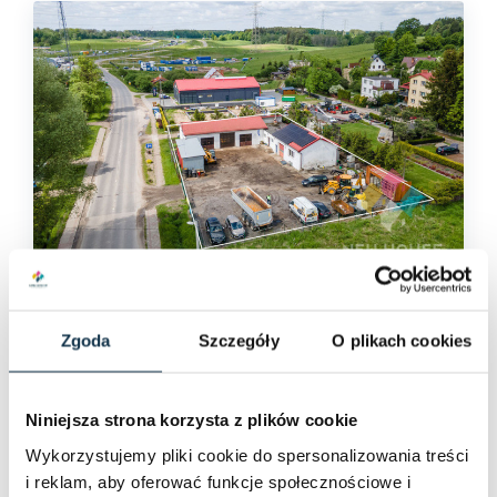
NR 1173/6682/OOW
Wynajem
Zgoda
Szczegóły
O plikach cookies
2x hala, biuro, myjnia, plac
manewrowy przy S16
Wójtowo
Niniejsza strona korzysta z plików cookie
Wykorzystujemy pliki cookie do spersonalizowania treści
Przeznaczenie (obiekt):
i reklam, aby oferować funkcje społecznościowe i
Przemysłowo/Produkcyjne