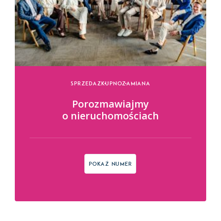
Sprzedaz
Kupno
Zamiana
Porozmawiajmy
o nieruchomościach
Pokaż numer