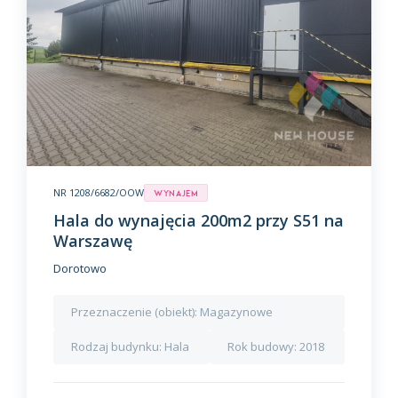
NR 1208/6682/OOW
Wynajem
Hala do wynajęcia 200m2 przy S51 na
Warszawę
Dorotowo
Przeznaczenie (obiekt):
Magazynowe
Rodzaj budynku:
Hala
Rok budowy:
2018