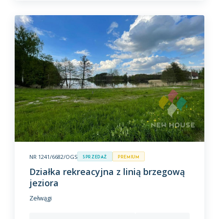
NR 1241/6682/OGS
Sprzedaż
premium
Działka rekreacyjna z linią brzegową
jeziora
Zełwągi