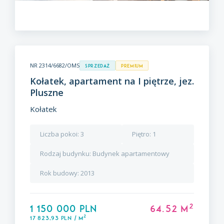
NR 2314/6682/OMS
Sprzedaż
premium
Kołatek, apartament na I piętrze, jez.
Pluszne
Kołatek
Liczba pokoi:
3
Piętro:
1
Rodzaj budynku:
Budynek apartamentowy
Rok budowy:
2013
2
1 150 000 PLN
64.52 m
2
17 823,93 PLN / m