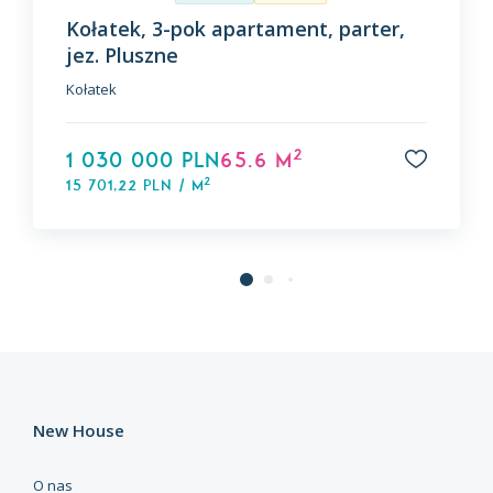
Kołatek, 3-pok apartament, parter,
jez. Pluszne
Kołatek
2
1 030 000 PLN
65.6 m
2
15 701,22 PLN / m
New House
O nas