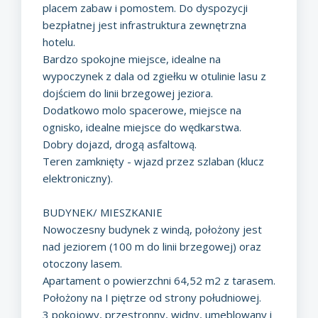
placem zabaw i pomostem. Do dyspozycji
bezpłatnej jest infrastruktura zewnętrzna
hotelu.
Bardzo spokojne miejsce, idealne na
wypoczynek z dala od zgiełku w otulinie lasu z
dojściem do linii brzegowej jeziora.
Dodatkowo molo spacerowe, miejsce na
ognisko, idealne miejsce do wędkarstwa.
Dobry dojazd, drogą asfaltową.
Teren zamknięty - wjazd przez szlaban (klucz
elektroniczny).
BUDYNEK/ MIESZKANIE
Nowoczesny budynek z windą, położony jest
nad jeziorem (100 m do linii brzegowej) oraz
otoczony lasem.
Apartament o powierzchni 64,52 m2 z tarasem.
Położony na I piętrze od strony południowej.
3 pokojowy, przestronny, widny, umeblowany i