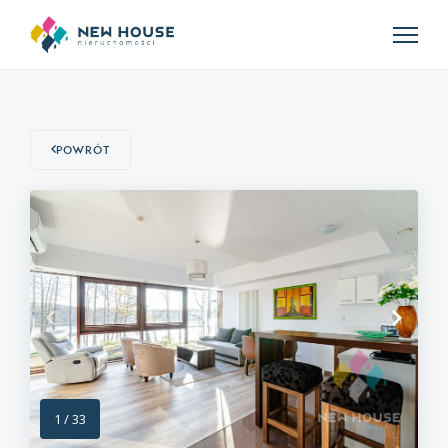
Powrót
1
/
33