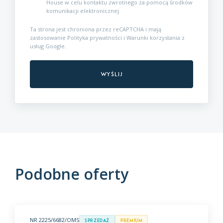
House w celu kontaktu zwrotnego za pomocą środków
komunikacji elektronicznej.
Ta strona jest chroniona przez reCAPTCHA i mają
zastosowanie
Polityka prywatności
i
Warunki korzystania z
usług
Google.
Podobne oferty
NR 2225/6682/OMS
Sprzedaż
premium