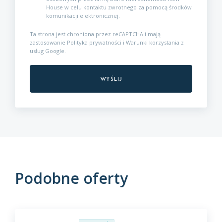
House w celu kontaktu zwrotnego za pomocą środków
komunikacji elektronicznej.
Ta strona jest chroniona przez reCAPTCHA i mają
zastosowanie
Polityka prywatności
i
Warunki korzystania z
usług
Google.
Podobne oferty