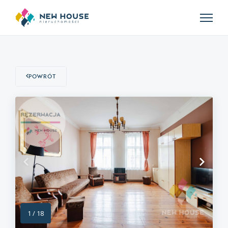
Powrót
1
/
18