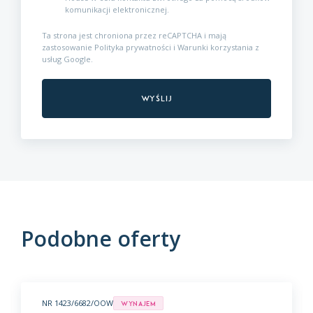
komunikacji elektronicznej.
Ta strona jest chroniona przez reCAPTCHA i mają
zastosowanie
Polityka prywatności
i
Warunki korzystania z
usług
Google.
Podobne oferty
NR 1423/6682/OOW
Wynajem