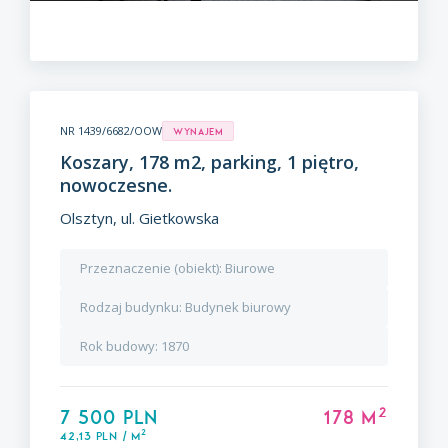
NR 1439/6682/OOW
Wynajem
Koszary, 178 m2, parking, 1 piętro,
nowoczesne.
Olsztyn, ul. Gietkowska
Przeznaczenie (obiekt):
Biurowe
Rodzaj budynku:
Budynek biurowy
Rok budowy:
1870
2
7 500 PLN
178 m
2
42,13 PLN / m