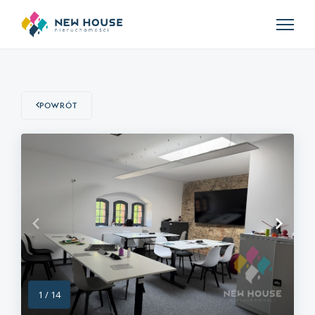
Powrót
1
/
14