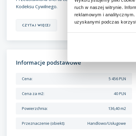
Kodeksu Cywilnego.
ruch w naszej witrynie. Inf
reklamowym i analitycznym. 
uzyskanymi podczas korzysta
czytaj więcej
Informacje podstawowe
Cena:
5 456 PLN
Cena za m2:
40 PLN
Powierzchnia:
136,40 m2
Przeznaczenie (obiekt):
Handlowo/Usługowe