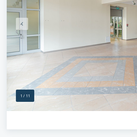
1
/
11