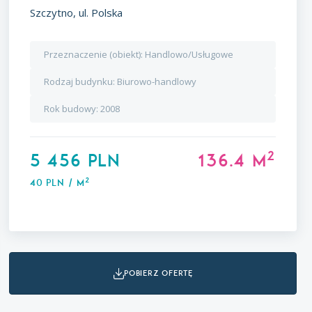
Szczytno, ul. Polska
Przeznaczenie (obiekt):
Handlowo/Usługowe
Rodzaj budynku:
Biurowo-handlowy
Rok budowy:
2008
2
5 456 PLN
136.4 m
2
40 PLN / m
pobierz ofertę