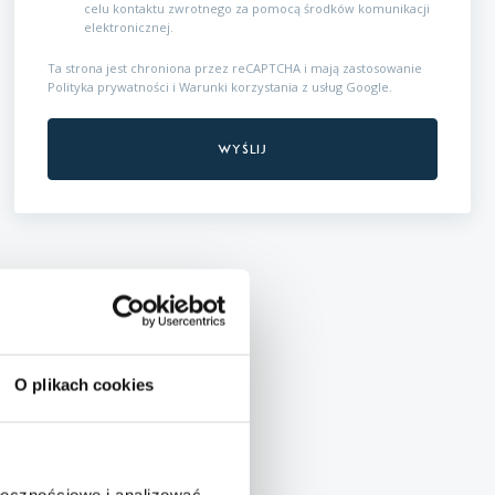
celu kontaktu zwrotnego za pomocą środków komunikacji
elektronicznej.
Ta strona jest chroniona przez reCAPTCHA i mają zastosowanie
Polityka prywatności
i
Warunki korzystania z usług
Google.
O plikach cookies
ołecznościowe i analizować