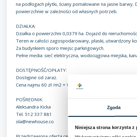
na podłogach płytki, ściany pomalowane na jasne barwy.
powierzchnie w zależności od własnych potrzeb.
DZIAŁKA:
Działka o powierzchni 0,0379 ha. Dojazd do nieruchomośc
Teren w całości zagospodarowany, płaski, utwardzony ko
Za budynkiem sporo miejsc parkingowych.
Pełne media: sieć elektryczna, wodociągowa miejska, kanal
DOSTĘPNOŚĆ/OPŁATY:
Dostępne od zaraz.
Cena najmu 60 zł /m2 + VAT + media.
POŚREDNIK:
Aleksandra Kicka
Zgoda
Tel. 512 337 881
ola@newhouse.co
Niniejsza strona korzysta z
Przedstawiona oferta cenowa ma charakter informacyjny, 
Wykorzystujemy pliki cookie 