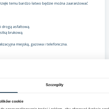
 Dzięki temu bardzo łatwo będzie można zaaranżować
i drogą asfaltową.
stką brukową.
izacyjna miejską, gazowa i telefoniczna.
Szczegóły
 plików cookie
nie stanowi oferty handlowej w rozumieniu art.66 § 1
do spersonalizowania treści i reklam, aby oferować funkcje sp