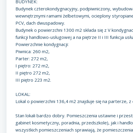
BUDYNEK:
Budynek czterokondygnacyjny, podpiwniczony, wybudowan
wewnętrznymi ramami żelbetowymi, ocieplony styropianem
PCV, dach dwuspadowy.
Budynek o powierzchni 1300 m2 składa się z V kondygnacji.
funkcji handlowo-usługowej a na piętrze II i III funkcja u
Powierzchnie kondygnacji:
Piwnica: 260 m2,
Parter: 272 m2,
I piętro: 272 m2,
II piętro 272 m2,
III piętro 223 m2.
LOKAL:
Lokal o powierzchni 136,4 m2 znajduje się na parterze, z 
Stan lokali bardzo dobry. Pomieszczenia ustawne i przes
gabinet kosmetyczny, poradnia, przedszkole), jak i handl
wszystkich pomieszczeniach sprawiają, że pomieszczenia