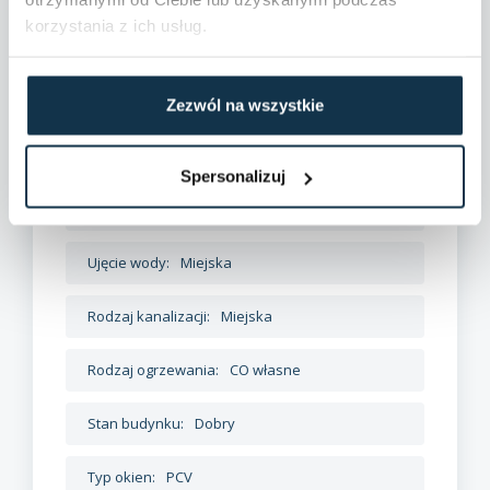
korzystania z ich usług.
Ukształtowanie działki:
Płaska
Droga dojazdowa:
Asfaltowa
Zezwól na wszystkie
Ogrodzenie:
Siatka
Spersonalizuj
Prąd:
Tak
Ujęcie wody:
Miejska
Rodzaj kanalizacji:
Miejska
Rodzaj ogrzewania:
CO własne
Stan budynku:
Dobry
Typ okien:
PCV