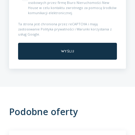
osobowych przez firmę Biuro Nieruchomości New
House w celu kontaktu zwrotnego za pomocą środków
komunikacji elektronicznej.
Ta strona jest chroniona przez reCAPTCHA i mają
zastosowanie
Polityka prywatności
i
Warunki korzystania z
usług
Google.
Podobne oferty