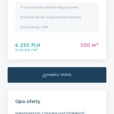
Przeznaczenie (obiekt):
Magazynowe
Rodzaj budynku:
Magazynowo-biurowy
Rok budowy:
2000
2
6 250 PLN
500 m
2
12,50 PLN / m
pobierz ofertę
Opis oferty
Hala/magazyn z biurami pod działalność