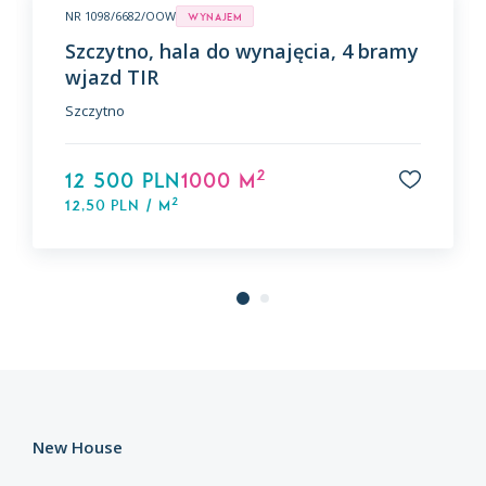
NR 1098/6682/OOW
Wynajem
Szczytno, hala do wynajęcia, 4 bramy
wjazd TIR
Szczytno
2
12 500 PLN
1000 m
2
12,50 PLN / m
New House