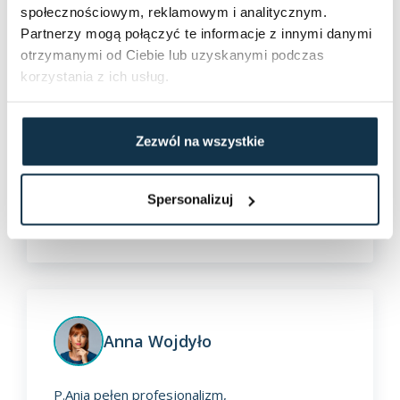
społecznościowym, reklamowym i analitycznym.
Anna Wojdyło
Partnerzy mogą połączyć te informacje z innymi danymi
otrzymanymi od Ciebie lub uzyskanymi podczas
Współpraca z panią Anią to czysta
korzystania z ich usług.
przyjemność. Profesjonalna, rzetelna,
wsłuchuje się w potrzeby klientów i szybko
znajduje satysfakcjonujące rozwiązania, a poza
Zezwól na wszystkie
tym jest po prostu bardzo miłą osobą.
Spersonalizuj
Ewa L-K
Anna Wojdyło
P.Ania pełen profesjonalizm,