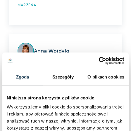
Marzena
Anna Wojdyło
Bardzo profesjonalnie zostałem obsłużony
przez miłą Panią z firmy New house
Zgoda
Szczegóły
O plikach cookies
Jacek Faruga
Niniejsza strona korzysta z plików cookie
Wykorzystujemy pliki cookie do spersonalizowania treści
i reklam, aby oferować funkcje społecznościowe i
analizować ruch w naszej witrynie. Informacje o tym, jak
korzystasz z naszej witryny, udostępniamy partnerom