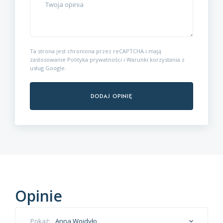
Ta strona jest chroniona przez reCAPTCHA i mają
zastosowanie
Polityka prywatności
i
Warunki korzystania z
usług
Google.
Dodaj opinię
Opinie
Anna Wojdyło