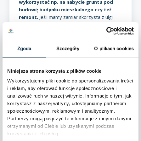
wykorzystać np. na nabycie gruntu pod
budowę budynku mieszkalnego czy też
remont.
Jeśli mamy zamiar skorzysta z ulgi
mieszkaniowej, należy poinformować o tym
urząd skarbowy. Aby wydać środki mamy na to
3 lata (do końca 2018 roku obowiązywały 2 lata
podatkowe). Chcąc w pełni uniknąć zapłacenia
Zgoda
Szczegóły
O plikach cookies
podatku, musimy wydać całą kwotę –
w
przypadku niewykorzystania środków,
jesteśmy zobligowani zapłacić 19%
Niniejsza strona korzysta z plików cookie
podatku za kwotę, która nam została
.
Wykorzystujemy pliki cookie do spersonalizowania treści
Warto jednak przeanalizować, jakie cele
i reklam, aby oferować funkcje społecznościowe i
mieszkaniowe chcemy zrealizować. Jeśli będą
analizować ruch w naszej witrynie. Informacje o tym, jak
one rozbieżne z oświadczeniami, będziemy
korzystasz z naszej witryny, udostępniamy partnerom
musieli zapłacić podatek od całości z odsetkami
społecznościowym, reklamowym i analitycznym.
(wynoszą one ok. 8%).
Partnerzy mogą połączyć te informacje z innymi danymi
Podsumowanie
otrzymanymi od Ciebie lub uzyskanymi podczas
Podczas sprzedaży nieruchomości czyha na nas
korzystania z ich usług.
wiele pułapek, a przebrnięcie przez całą