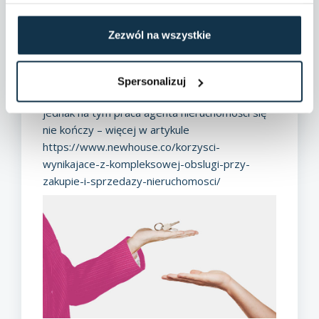
„papierologię” wymaga od nas sporo czasu, jak
i cierpliwości. Chcąc uniknąć nieprzyjemnych
Zezwól na wszystkie
sytuacji, warto oddać się w ręce specjalistów.
Kompleksową usługę w tym zakresie zapewni
nam
biuro nieruchomości Mikołajki
New House.
Spersonalizuj
W tym artykule skupiliśmy się na dokumentach,
jednak na tym praca agenta nieruchomości się
nie kończy – więcej w artykule
https://www.newhouse.co/korzysci-
wynikajace-z-kompleksowej-obslugi-przy-
zakupie-i-sprzedazy-nieruchomosci/