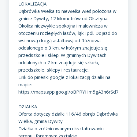
LOKALIZACJA
Dąbrówka Wielka to niewielka wieś położona w
gminie Dywity, 12 kilometrów od Olsztyna.
Okolica niezwykle spokojna i malownicza w
otoczeniu rozległych lasów, łąk i pól. Dojazd do
wsi nową drogą asfaltową od Różnowa
oddalonego o 3 km, w którym znajduje się
przedszkole i sklep. W gminnych Dywitach
oddalonych o 7 km znajduje się szkoła,
przedszkole, sklepy i restauracje.
Link do pineski google z lokalizacją działki na
mapie:
https://maps.app.goo.gl/oBPRYHm5gA3n6rSd7
DZIAŁKA
Oferta dotyczy działki 116/46 obręb Dąbrówka
Wielka, gmina Dywity.
Działka o zróżnicowanym ukształtowaniu
terenu i foremnym kształcie.