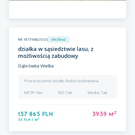
NR 1877/6682/OGS
Sprzedaż
działka w sąsiedztwie lasu, z
możliwością zabudowy
Dąbrówka Wielka
Przeznaczenie działki:
Rolno-budowlana
MPZP:
Nie
WZ:
Tak
Media:
Tak
2
137 865 PLN
3939 m
2
35 PLN / m