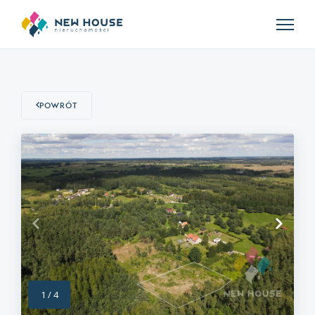
Powrót
1
/
4