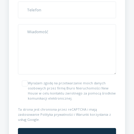
Wyrażam zgodę na przetwarzanie moich danych
osobowych przez firmę Biuro Nieruchomości New
House w celu kontaktu zwrotnego za pomocą środków
komunikacji elektronicznej.
Ta strona jest chroniona przez reCAPTCHA i mają
zastosowanie
Polityka prywatności
i
Warunki korzystania z
usług
Google.