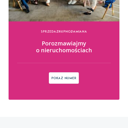
Sprzedaz
Kupno
Zamiana
Porozmawiajmy
o nieruchomościach
Pokaż numer