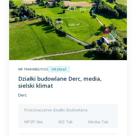
NR 1964/6682/OGS
Sprzedaż
Działki budowlane Derc, media,
sielski klimat
Derc
Przeznaczenie działki:
Budowlana
MPZP:
Nie
WZ:
Tak
Media:
Tak