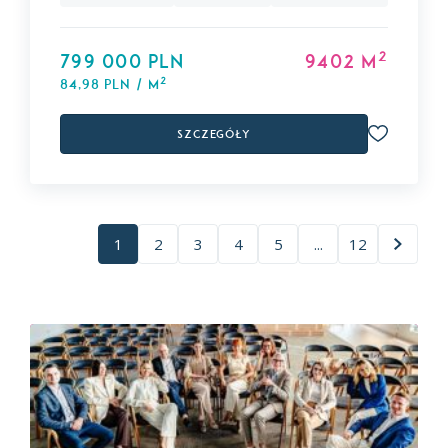
2
799 000 PLN
9402 m
2
84,98 PLN / m
Szczegóły
1
2
3
4
5
...
12