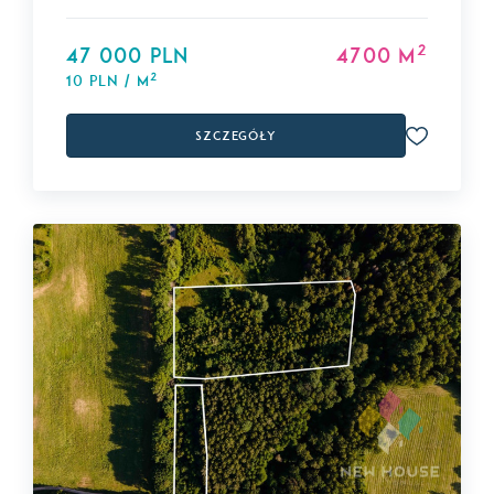
2
47 000 PLN
4700 m
2
10 PLN / m
Szczegóły