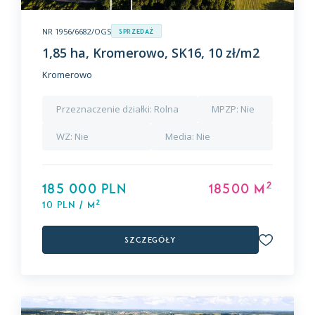
NR 1956/6682/OGS
Sprzedaż
1,85 ha, Kromerowo, SK16, 10 zł/m2
Kromerowo
Przeznaczenie działki:
Rolna
MPZP:
Nie
WZ:
Nie
Media:
Nie
2
185 000 PLN
18500 m
2
10 PLN / m
Szczegóły