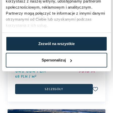
korzystasz z naszej witryny, udostępniamy partnerom
społecznościowym, reklamowym i analitycznym.
NR 1958/6682/OGS
Sprzedaż
premium
Partnerzy mogą połączyć te informacje z innymi danymi
Wyjątkowa działka z WZ na 3 domy,
otrzymanymi od Ciebie lub uzyskanymi podczas
las, Mikołajki
korzystania z ich usług.
Mikołajki
Przeznaczenie działki:
Rolno-budowlana
Zezwól na wszystkie
MPZP:
Nie
WZ:
Tak
Media:
Tak
Spersonalizuj
2
646 884 PLN
9513 m
2
68 PLN / m
Szczegóły