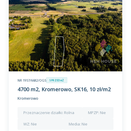
NR 1957/6682/OGS
Sprzedaż
4700 m2, Kromerowo, SK16, 10 zł/m2
Kromerowo
Przeznaczenie działki:
Rolna
MPZP:
Nie
WZ:
Nie
Media:
Nie