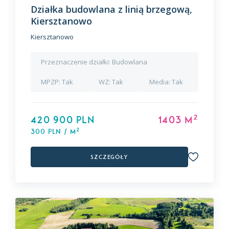
Działka budowlana z linią brzegową,
Kiersztanowo
Kiersztanowo
Przeznaczenie działki:
Budowlana
MPZP:
Tak
WZ:
Tak
Media:
Tak
2
420 900 PLN
1403 m
2
300 PLN / m
Szczegóły