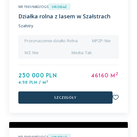
NR 1961/6682/OGS
Sprzedaż
Działka rolna z lasem w Szałstrach
Szałstry
Przeznaczenie działki:
Rolna
MPZP:
Nie
WZ:
Nie
Media:
Tak
2
230 000 PLN
46160 m
2
4,98 PLN / m
Szczegóły
NR 1960/6682/OGS