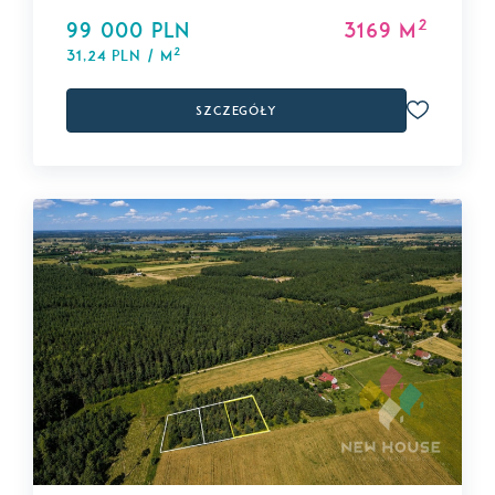
2
99 000 PLN
3169 m
2
31,24 PLN / m
Szczegóły