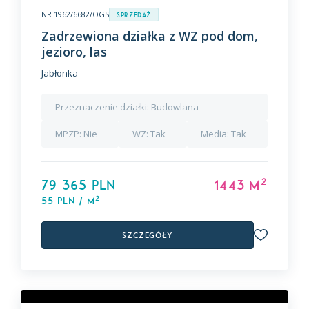
NR 1962/6682/OGS
Sprzedaż
Zadrzewiona działka z WZ pod dom,
jezioro, las
Jabłonka
Przeznaczenie działki:
Budowlana
MPZP:
Nie
WZ:
Tak
Media:
Tak
2
79 365 PLN
1443 m
2
55 PLN / m
Szczegóły