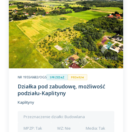
NR 1955/6682/OGS
Sprzedaż
premium
Działka pod zabudowę, możliwość
podziału-Kaplityny
Kaplityny
Przeznaczenie działki:
Budowlana
MPZP:
Tak
WZ:
Nie
Media:
Tak