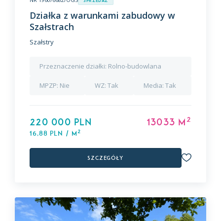
Sprzedaż
Działka z warunkami zabudowy w
Szałstrach
Szałstry
Przeznaczenie działki:
Rolno-budowlana
MPZP:
Nie
WZ:
Tak
Media:
Tak
2
220 000 PLN
13033 m
2
16,88 PLN / m
Szczegóły