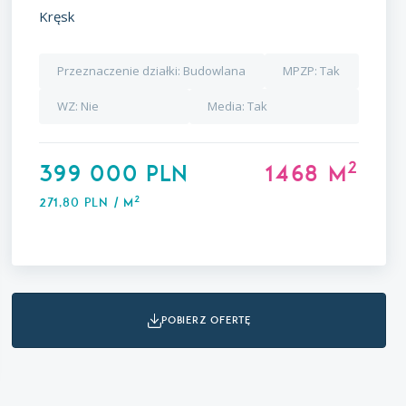
Kręsk
Przeznaczenie działki:
Budowlana
MPZP:
Tak
WZ:
Nie
Media:
Tak
2
399 000 PLN
1468 m
2
271,80 PLN / m
pobierz ofertę