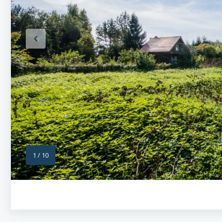
1
/
10