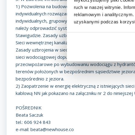
1) Pozwolenia na budowę mogą być wydawane po wybudowa
ruch w naszej witrynie. Inf
indywidualnych rozwiązań odprowadzenia ścieków. Obowią
reklamowym i analitycznym. 
indywidualnych, grupowych i budowy zbiorników bezodpływ
uzyskanymi podczas korzysta
należy odprowadzić systemami kanalizacji sanitarnej po
Stawigudzie. Zasady uzbrojenia w sieć kanalizacji sanitar
Sieci wewnętrznej kanalizacji sanitarnej wraz z przyłączam
Zasady uzbrojenia w sieć wodociągową zostały pokazane 
sieci wodociągowej dopuszcza się zaopatrzenie w wodę z
przeciwpożarowe po wybudowaniu wodociągu z hydrantów
terenów położonych w bezpośrednim sąsiedztwie jezior
bezpośrednio z jeziora.
2) Zaopatrzenie w energię elektryczną z istniejących sieci 
kablową NN jak pokazano na załączniku nr 2 do niniejszej
POŚREDNIK
Beata Saczuk
tel.: 606 924 843
e-mail:
beata@newhouse.co