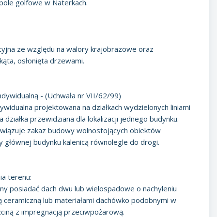
i pole golfowe w Naterkach.
kcyjna ze względu na walory krajobrazowe oraz
okąta, osłonięta drzewami.
.
dywidualną - (Uchwała nr VII/62/99)
ywidualna projektowana na działkach wydzielonych liniami
działka przewidziana dla lokalizacji jednego budynku.
Obowiązuje zakaz budowy wolnostojących obiektów
y głównej budynku kalenicą równolegle do drogi.
a terenu:
nny posiadać dach dwu lub wielospadowe o nachyleniu
wką ceramiczną lub materiałami dachówko podobnymi w
rzciną z impregnacją przeciwpożarową.