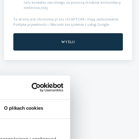
celu kontaktu zwrotnego za pomocą środków komunikacji
elektronicznej.
Ta strona jest chroniona przez reCAPTCHA i mają zastosowanie
Polityka prywatności
i
Warunki korzystania z usług
Google.
O plikach cookies
ołecznościowe i analizować