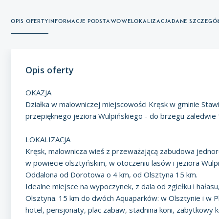
Opis oferty
Informacje podstawowe
Lokalizacja
Dane szczeg
Opis oferty
OKAZJA
Działka w malowniczej miejscowości Kręsk w gminie Stawi
przepięknego jeziora Wulpińskiego - do brzegu zaledwie
LOKALIZACJA
Kręsk, malownicza wieś z przeważającą zabudowa jednoro
w powiecie olsztyńskim, w otoczeniu lasów i jeziora Wul
Oddalona od Dorotowa o 4 km, od Olsztyna 15 km.
Idealne miejsce na wypoczynek, z dala od zgiełku i hała
Olsztyna. 15 km do dwóch Aquaparków: w Olsztynie i w Plu
hotel, pensjonaty, plac zabaw, stadnina koni, zabytkowy 