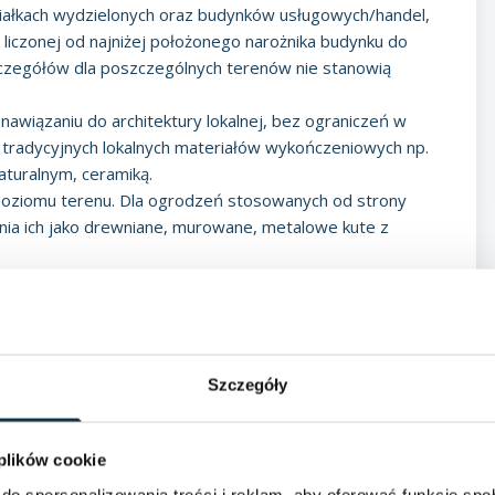
ziałkach wydzielonych oraz budynków usługowych/handel,
 liczonej od najniżej położonego narożnika budynku do
szczegółów dla poszczególnych terenów nie stanowią
wiązaniu do architektury lokalnej, bez ograniczeń w
 tradycyjnych lokalnych materiałów wykończeniowych np.
aturalnym, ceramiką.
poziomu terenu. Dla ogrodzeń stosowanych od strony
nia ich jako drewniane, murowane, metalowe kute z
wprowadzeniu żywopłotów wzdłuż tych ogrodzeń. Zakaz
w budowlanych, w rozumieniu właściwych przepisów
okresie realizacji inwestycji zgodnie z planem.
Szczegóły
ami na rysunku planu.
ą, nie może jednak pogorszyć warunków na działkach
 plików cookie
do spersonalizowania treści i reklam, aby oferować funkcje sp