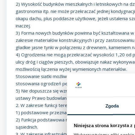
2) Wysokość budynków mieszkalnych i letniskowych na d
gastronomia itp. nie może przekraczać jednej kondygnacji
okapu dachu, plus poddasze użytkowe, jeżeli ustalenia 
inaczej.
3) Forma nowych budynków powinna być kształtowana w na
zakresie materiałów konstrukcyjnych i przy zastosowaniu
gładkie jasne tynki w połączeniu z drewnem, kamieniem n
4) Ogrodzenia nie mogą przekraczać wysokości 1,20 od 
ulicy dróg i ciągów pieszych, obowiązuje nakaz wykonywa
możliwością łączenia wyżej wymienionych materiałów.
Stosowanie siatki możliwe jedynie przy jednoczesnym 
stosowania ogrodzeń pełnych.
5) Nie dopuszcza się wznoszenia tymczasowych obiektó
ustawy Prawo budowlane, za wyjątkiem zapleczy budowy w 
2. W zakresie funkcji terenu:
Zgoda
1) podstawowe przeznaczenie terenu zgodnie z oznaczeni
2) Funkcja podstawowa może być uzupełniona inna funkcj
Niniejsza strona korzysta z
sąsiednich.
3. W zakresie infrastruktury technicznej:
Wykorzystujemy pliki cookie 