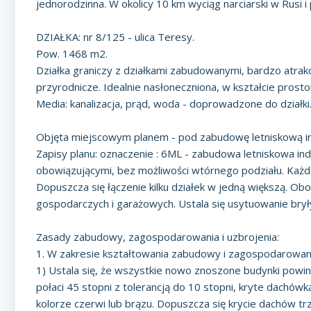
jednorodzinna. W okolicy 10 km wyciąg narciarski w Rusi 
DZIAŁKA: nr 8/125 - ulica Teresy.
Pow. 1468 m2.
Działka graniczy z działkami zabudowanymi, bardzo atra
przyrodnicze. Idealnie nasłoneczniona, w kształcie prost
Media: kanalizacja, prąd, woda - doprowadzone do działki
Objęta miejscowym planem - pod zabudowę letniskową in
Zapisy planu: oznaczenie : 6ML - zabudowa letniskowa ind
obowiązującymi, bez możliwości wtórnego podziału. Każda 
Dopuszcza się łączenie kilku działek w jedną większą. 
gospodarczych i garażowych. Ustala się usytuowanie brył
Zasady zabudowy, zagospodarowania i uzbrojenia:
1. W zakresie kształtowania zabudowy i zagospodarowani
1) Ustala się, że wszystkie nowo znoszone budynki powi
połaci 45 stopni z tolerancją do 10 stopni, kryte dachó
kolorze czerwi lub brązu. Dopuszcza się krycie dachów t