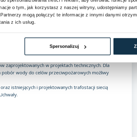
niu systemu kanalizacji sanitarnej. Nie dopuszcza się
ormacje o tym, jak korzystasz z naszej witryny, udostępniamy p
zuje zakaz stosowania lokalnych oczyszczalni
Partnerzy mogą połączyć te informacje z innymi danymi otrzym
owych. Ścieki z istniejącej i projektowanej zabudowy,
nia z ich usług.
przez przepompownie do oczyszczalni ścieków w
nej zostały pokazane na rysunku planu.
i nie stanowią zadań do realizacji celów publicznych.
Spersonalizuj
Z
na rysunku planu. Do czasu budowy gminnych ujęć wody i
e studni indywidualnych. Zabezpieczenie
 zaprojektowanych w projektach technicznych. Dla
a pobór wody do celów przeciwpożarowych możliwy
oraz istniejących i projektowanych trafostacji siecią
 Uchwały.