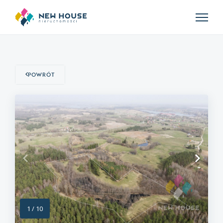
Powrót
1
/
10