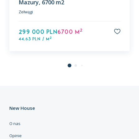
Mazury, 6700 m2
Zełwągi
2
299 000 PLN
6700 m
2
44,63 PLN / m
New House
O nas
Opinie