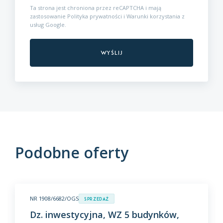
Ta strona jest chroniona przez reCAPTCHA i mają
zastosowanie
Polityka prywatności
i
Warunki korzystania z
usług
Google.
Podobne oferty
NR 1908/6682/OGS
Sprzedaż
Dz. inwestycyjna, WZ 5 budynków,