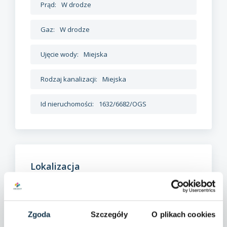
Prąd:
W drodze
Gaz:
W drodze
Ujęcie wody:
Miejska
Rodzaj kanalizacji:
Miejska
Id nieruchomości:
1632/6682/OGS
Lokalizacja
Olsztyn, Redykajny, ul. Żbicza
Zgoda
Szczegóły
O plikach cookies