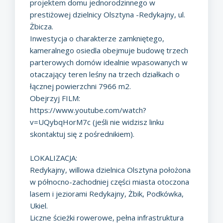
projektem domu jednorodzinnego w
prestiżowej dzielnicy Olsztyna -Redykajny, ul.
Żbicza.
Inwestycja o charakterze zamkniętego,
kameralnego osiedla obejmuje budowę trzech
parterowych domów idealnie wpasowanych w
otaczający teren leśny na trzech działkach o
łącznej powierzchni 7966 m2.
Obejrzyj FILM:
https://www.youtube.com/watch?
v=UQybqHorM7c
(jeśli nie widzisz linku
skontaktuj się z pośrednikiem).
LOKALIZACJA:
Redykajny, willowa dzielnica Olsztyna położona
w północno-zachodniej części miasta otoczona
lasem i jeziorami Redykajny, Żbik, Podkówka,
Ukiel.
Liczne ścieżki rowerowe, pełna infrastruktura