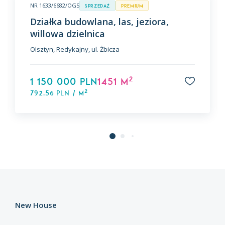
NR 1633/6682/OGS
Sprzedaż
premium
Działka budowlana, las, jeziora,
willowa dzielnica
Olsztyn, Redykajny, ul. Żbicza
2
1 150 000 PLN
1451 m
2
792,56 PLN / m
New House