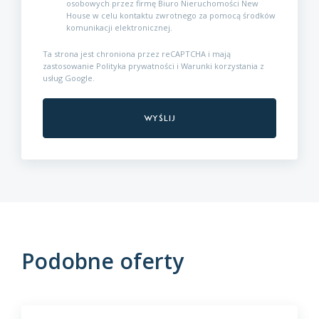
osobowych przez firmę Biuro Nieruchomości New
House w celu kontaktu zwrotnego za pomocą środków
komunikacji elektronicznej.
Ta strona jest chroniona przez reCAPTCHA i mają
zastosowanie
Polityka prywatności
i
Warunki korzystania z
usług
Google.
Podobne oferty