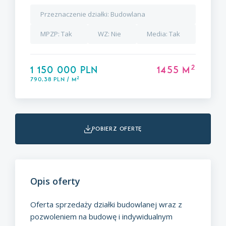
Przeznaczenie działki:
Budowlana
MPZP:
Tak
WZ:
Nie
Media:
Tak
2
1 150 000 PLN
1455 m
2
790,38 PLN / m
pobierz ofertę
Opis oferty
Oferta sprzedaży działki budowlanej wraz z
pozwoleniem na budowę i indywidualnym