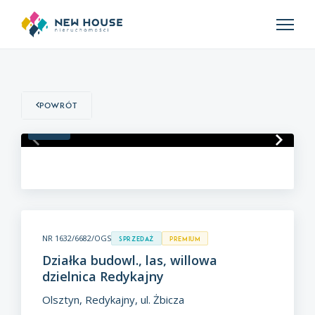
Powrót
1
/
13
NR 1632/6682/OGS
Sprzedaż
premium
Działka budowl., las, willowa
dzielnica Redykajny
Olsztyn, Redykajny, ul. Żbicza