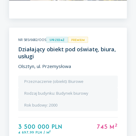
NR 585/6682/OOS
Sprzedaż
premium
Działający obiekt pod oświatę, biura,
usługi
Olsztyn, ul. Przemysłowa
Przeznaczenie (obiekt):
Biurowe
Rodzaj budynku:
Budynek biurowy
Rok budowy:
2000
2
3 500 000 PLN
745 m
2
4 697,99 PLN / m