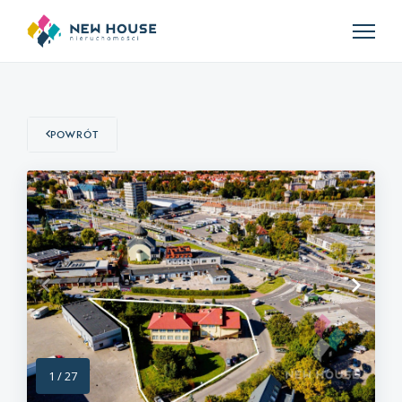
Powrót
1
/
27