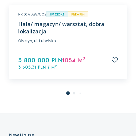
NR 507/6682/OOS
Sprzedaż
premium
Hala/ magazyn/ warsztat, dobra
lokalizacja
Olsztyn, ul. Lubelska
2
3 800 000 PLN
1054 m
2
3 605,31 PLN / m
New House