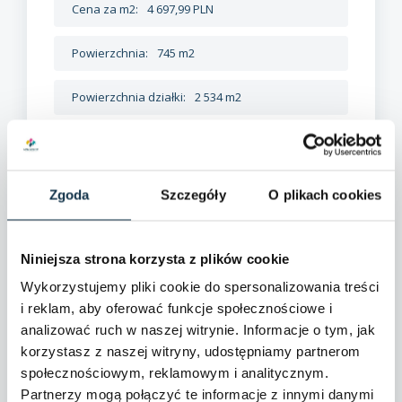
Cena za m2:
4 697,99 PLN
Powierzchnia:
745 m2
Powierzchnia działki:
2 534 m2
Przeznaczenie (obiekt):
Biurowe
Piętro:
Parter
Zgoda
Szczegóły
O plikach cookies
Liczba pięter:
1
Niniejsza strona korzysta z plików cookie
Rodzaj budynku:
Budynek biurowy
Wykorzystujemy pliki cookie do spersonalizowania treści
i reklam, aby oferować funkcje społecznościowe i
Rok budowy:
2000
analizować ruch w naszej witrynie. Informacje o tym, jak
korzystasz z naszej witryny, udostępniamy partnerom
Id nieruchomości:
585/6682/OOS
społecznościowym, reklamowym i analitycznym.
Partnerzy mogą połączyć te informacje z innymi danymi