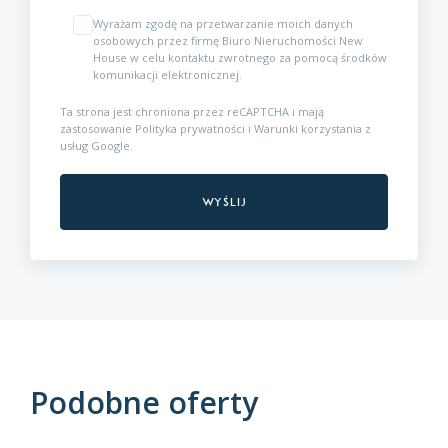
Wyrażam zgodę na przetwarzanie moich danych
osobowych przez firmę Biuro Nieruchomości New
House w celu kontaktu zwrotnego za pomocą środków
komunikacji elektronicznej.
Ta strona jest chroniona przez reCAPTCHA i mają
zastosowanie
Polityka prywatności
i
Warunki korzystania z
usług
Google.
Podobne oferty