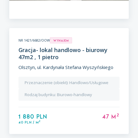
NR 1421/6682/OOW
Wynajem
Gracja- lokal handlowo - biurowy
47m2 , 1 pietro
Olsztyn, ul. Kardynała Stefana Wyszyńskiego
Przeznaczenie (obiekt):
Handlowo/Usługowe
Rodzaj budynku:
Biurowo-handlowy
2
1 880 PLN
47 m
2
40 PLN / m