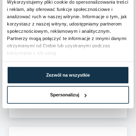
Wykorzystujemy pliki cookie do spersonalizowania treści
i reklam, aby oferować funkcje społecznościowe i
Ogrodzenie:
Mieszane
analizować ruch w naszej witrynie. Informacje o tym, jak
korzystasz z naszej witryny, udostępniamy partnerom
Prąd:
Tak
społecznościowym, reklamowym i analitycznym.
Partnerzy mogą połączyć te informacje z innymi danymi
Ujęcie wody:
Miejska
otrzymanymi od Ciebie lub uzyskanymi podczas
korzystania z ich usług.
Rodzaj kanalizacji:
Miejska
Rodzaj ogrzewania:
CO miejskie
Zezwól na wszystkie
Stan budynku:
Dobry
Spersonalizuj
Typ okien:
PCV