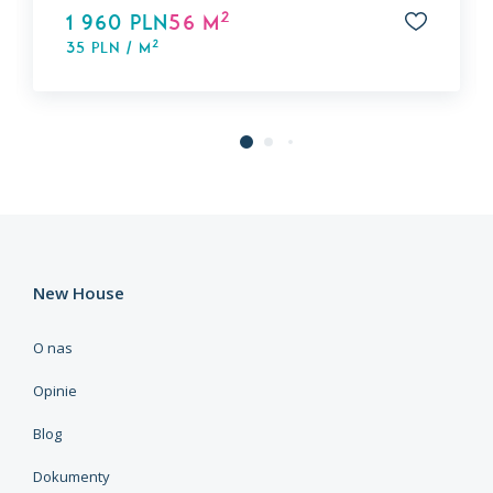
2
1 960 PLN
56 m
2
35 PLN / m
New House
O nas
Opinie
Blog
Dokumenty