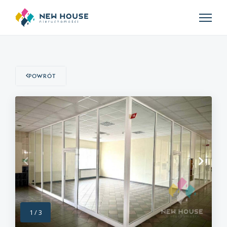
Powrót
1
/
3