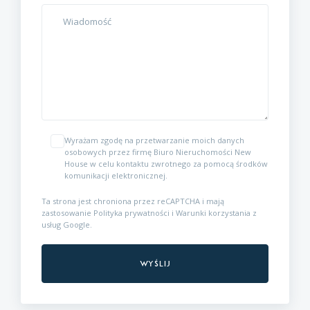
Wyrażam zgodę na przetwarzanie moich danych
osobowych przez firmę Biuro Nieruchomości New
House w celu kontaktu zwrotnego za pomocą środków
komunikacji elektronicznej.
Ta strona jest chroniona przez reCAPTCHA i mają
zastosowanie
Polityka prywatności
i
Warunki korzystania z
usług
Google.