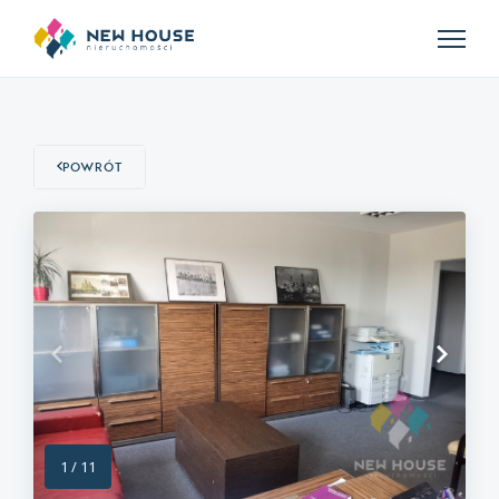
Powrót
1
/
11