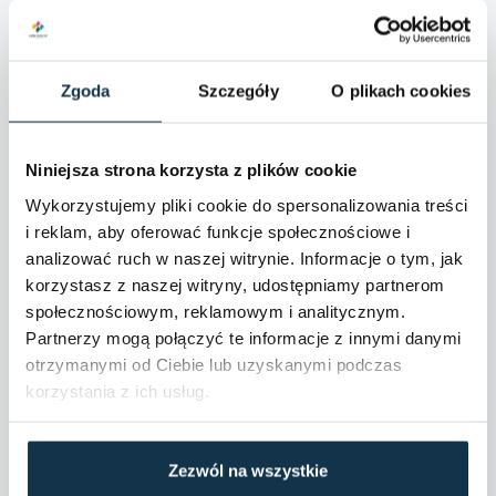
Dane szczegółowe
Kształt działki:
Prostokąt
Zgoda
Szczegóły
O plikach cookies
Ukształtowanie działki:
Płaska
Niniejsza strona korzysta z plików cookie
Droga dojazdowa:
Asfaltowa
Wykorzystujemy pliki cookie do spersonalizowania treści
Komunikacja:
Autobus
i reklam, aby oferować funkcje społecznościowe i
analizować ruch w naszej witrynie. Informacje o tym, jak
Ogrodzenie:
Siatka
korzystasz z naszej witryny, udostępniamy partnerom
społecznościowym, reklamowym i analitycznym.
Prąd:
Tak
Partnerzy mogą połączyć te informacje z innymi danymi
otrzymanymi od Ciebie lub uzyskanymi podczas
Gaz:
Tak
korzystania z ich usług.
Ujęcie wody:
Miejska
Zezwól na wszystkie