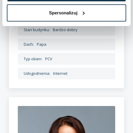
Rodzaj kanalizacji:
Miejska
Spersonalizuj
Rodzaj ogrzewania:
Gazowe
Stan budynku:
Bardzo dobry
Dach:
Papa
Typ okien:
PCV
Udogodnienia:
Internet