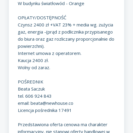
W budynku światłowód - Orange
OPŁATY/DOSTĘPNOŚĆ
Czynsz 2400 zł +VAT 23% + media wg. zużycia
gaz, energia -(prąd z podlicznika przypisanego
do biura oraz gaz rozliczany proporcjonalnie do
powierzchni).
Internet umowa z operatorem.
Kaucja 2400 zł.
Wolny od zaraz.
POŚREDNIK
Beata Saczuk
tel. 606 924 843
email:
beata@newhouse.co
Licencja pośrednika 17491
Przedstawiona oferta cenowa ma charakter
informacyjny, nie stanowi oferty handlowej w