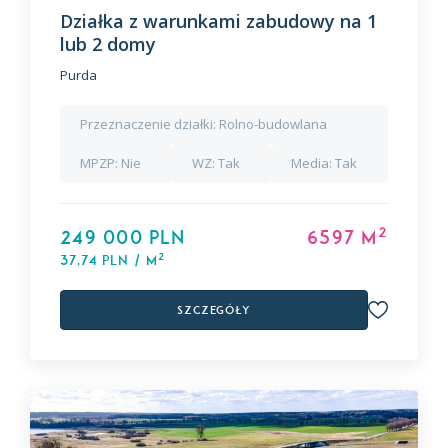
Działka z warunkami zabudowy na 1
lub 2 domy
Purda
Przeznaczenie działki:
Rolno-budowlana
MPZP:
Nie
WZ:
Tak
Media:
Tak
2
249 000 PLN
6597 m
2
37,74 PLN / m
Szczegóły