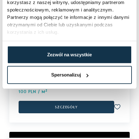
korzystasz z naszej witryny, udostępniamy partnerom
NR 1907/6682/OGS
Sprzedaż
społecznościowym, reklamowym i analitycznym.
Urokliwa działka budowlana - 13 km
Partnerzy mogą połączyć te informacje z innymi danymi
od Olsztyna
otrzymanymi od Ciebie lub uzyskanymi podczas
korzystania z ich usług.
Gady
Przeznaczenie działki:
Budowlana
Zezwól na wszystkie
MPZP:
Nie
WZ:
Tak
Media:
Tak
Spersonalizuj
2
120 000 PLN
1141 m
2
100 PLN / m
Szczegóły