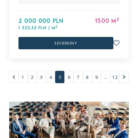
2
2 000 000 PLN
1500 m
2
1 333,33 PLN / m
Szczegóły
1
2
3
4
5
6
7
8
9
...
12