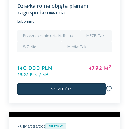
Działka rolna objęta planem
zagospodarowania
Lubomino
Przeznaczenie działki:
Rolna
MPZP:
Tak
WZ:
Nie
Media:
Tak
2
140 000 PLN
4792 m
2
29,22 PLN / m
Szczegóły
NR 1912/6682/OGS
Sprzedaż