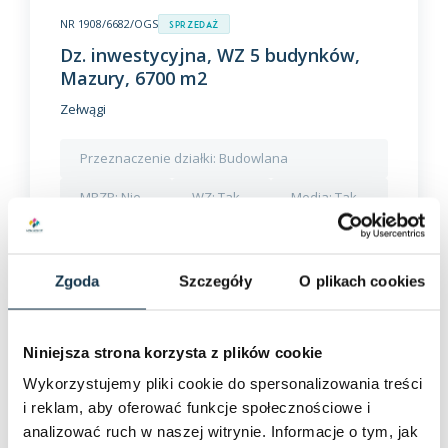
NR 1908/6682/OGS
Sprzedaż
Dz. inwestycyjna, WZ 5 budynków,
Mazury, 6700 m2
Zełwągi
Przeznaczenie działki:
Budowlana
MPZP:
Nie
WZ:
Tak
Media:
Tak
2
299 000 PLN
6700 m
Zgoda
Szczegóły
O plikach cookies
2
44,63 PLN / m
Szczegóły
Niniejsza strona korzysta z plików cookie
Wykorzystujemy pliki cookie do spersonalizowania treści
i reklam, aby oferować funkcje społecznościowe i
analizować ruch w naszej witrynie. Informacje o tym, jak