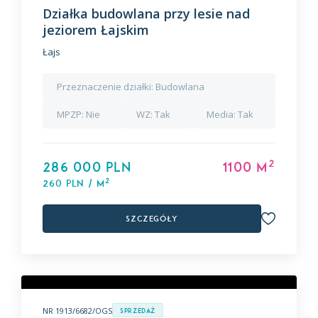
Działka budowlana przy lesie nad
jeziorem Łajskim
Łajs
Przeznaczenie działki:
Budowlana
MPZP:
Nie
WZ:
Tak
Media:
Tak
2
286 000 PLN
1100 m
2
260 PLN / m
Szczegóły
NR 1913/6682/OGS
Sprzedaż