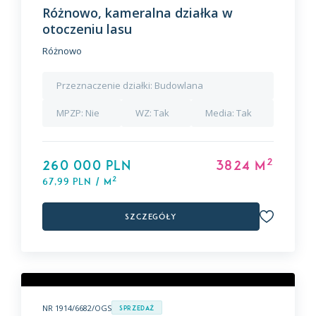
Różnowo, kameralna działka w
otoczeniu lasu
Różnowo
Przeznaczenie działki:
Budowlana
MPZP:
Nie
WZ:
Tak
Media:
Tak
2
260 000 PLN
3824 m
2
67,99 PLN / m
Szczegóły
NR 1914/6682/OGS
Sprzedaż