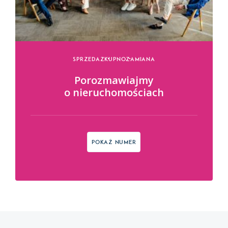
Sprzedaz
Kupno
Zamiana
Porozmawiajmy
o nieruchomościach
Pokaż numer