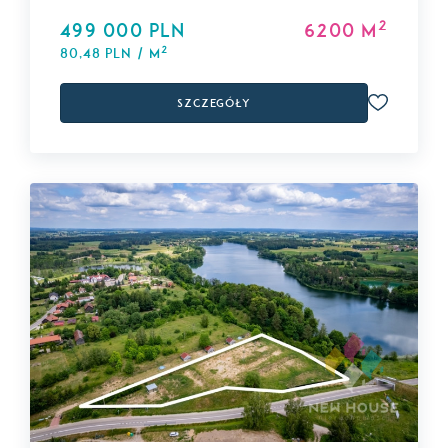
2
499 000 PLN
6200 m
2
80,48 PLN / m
Szczegóły