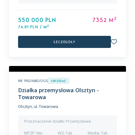
2
550 000 PLN
7352 m
2
74,81 PLN / m
Szczegóły
NR 1902/6682/OGS
Sprzedaż
Działka przemysłowa Olsztyn -
Towarowa
Olsztyn, ul. Towarowa
Przeznaczenie działki:
Przemysłowa
MPZP:
Nie
WZ:
Tak
Media:
Tak