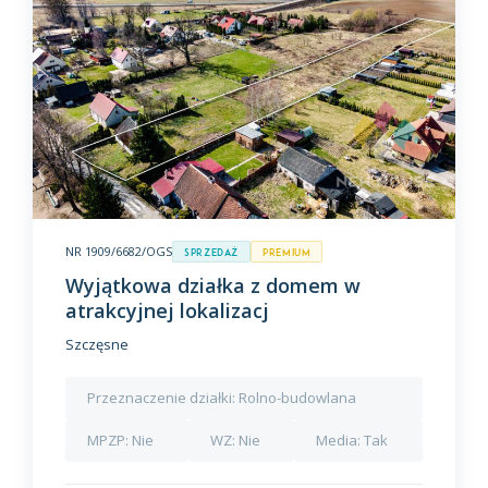
NR 1909/6682/OGS
Sprzedaż
premium
Wyjątkowa działka z domem w
atrakcyjnej lokalizacj
Szczęsne
Przeznaczenie działki:
Rolno-budowlana
MPZP:
Nie
WZ:
Nie
Media:
Tak