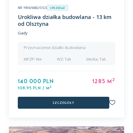
NR 1906/6682/OGS
Sprzedaż
Urokliwa działka budowlana - 13 km
od Olsztyna
Gady
Przeznaczenie działki:
Budowlana
MPZP:
Nie
WZ:
Tak
Media:
Tak
2
140 000 PLN
1285 m
2
108,95 PLN / m
Szczegóły