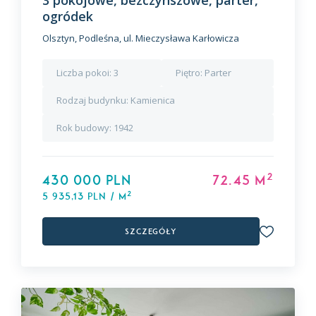
3 pokojowe, bezczynszowe, parter,
ogródek
Olsztyn, Podleśna, ul. Mieczysława Karłowicza
Liczba pokoi:
3
Piętro:
Parter
Rodzaj budynku:
Kamienica
Rok budowy:
1942
2
430 000 PLN
72.45 m
2
5 935,13 PLN / m
Szczegóły