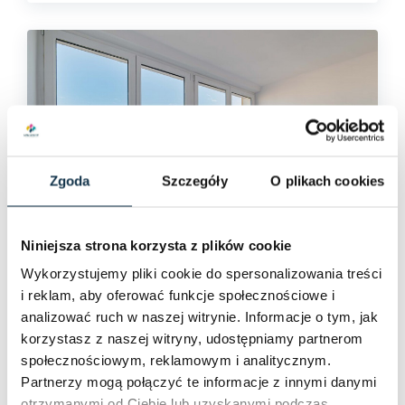
Zgoda
Szczegóły
O plikach cookies
Niniejsza strona korzysta z plików cookie
Wykorzystujemy pliki cookie do spersonalizowania treści
NR 2364/6682/OMS
Sprzedaż
i reklam, aby oferować funkcje społecznościowe i
38m2, 2 pokoje, ul. Limanowskiego,
analizować ruch w naszej witrynie. Informacje o tym, jak
do aranżacji
korzystasz z naszej witryny, udostępniamy partnerom
społecznościowym, reklamowym i analitycznym.
Olsztyn, ul. Bolesława Limanowskiego
Partnerzy mogą połączyć te informacje z innymi danymi
otrzymanymi od Ciebie lub uzyskanymi podczas