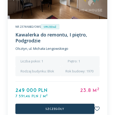
NR 2374/6682/OMS
Sprzedaż
Kawalerka do remontu, I piętro,
Podgrodzie
Olsztyn, ul. Michała Lengowskiego
Liczba pokoi:
1
Piętro:
1
Rodzaj budynku:
Blok
Rok budowy:
1970
2
249 000 PLN
23.8 m
2
7 591,46 PLN / m
Szczegóły