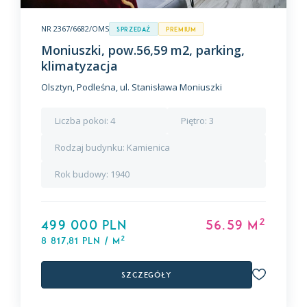
NR 2367/6682/OMS
Sprzedaż
premium
Moniuszki, pow.56,59 m2, parking,
klimatyzacja
Olsztyn, Podleśna, ul. Stanisława Moniuszki
Liczba pokoi:
4
Piętro:
3
Rodzaj budynku:
Kamienica
Rok budowy:
1940
2
499 000 PLN
56.59 m
2
8 817,81 PLN / m
Szczegóły