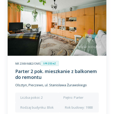
NR 2369/6682/OMS
Sprzedaż
Parter 2 pok. mieszkanie z balkonem
do remontu
Olsztyn, Pieczewo, ul. Stanisława Żurawskiego
Liczba pokoi:
2
Piętro:
Parter
Rodzaj budynku:
Blok
Rok budowy:
1988