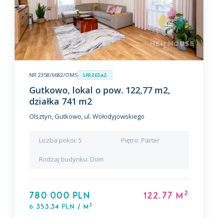
NR 2358/6682/OMS
Sprzedaż
Gutkowo, lokal o pow. 122,77 m2,
działka 741 m2
Olsztyn, Gutkowo, ul. Wołodyjowskiego
Liczba pokoi:
5
Piętro:
Parter
Rodzaj budynku:
Dom
2
780 000 PLN
122.77 m
2
6 353,34 PLN / m