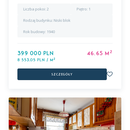
Liczba pokoi:
2
Piętro:
1
Rodzaj budynku:
Niski blok
Rok budowy:
1940
2
399 000 PLN
46.65 m
2
8 553,05 PLN / m
Szczegóły