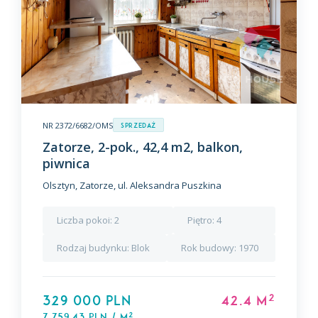
NR 2372/6682/OMS
Sprzedaż
Zatorze, 2-pok., 42,4 m2, balkon,
piwnica
Olsztyn, Zatorze, ul. Aleksandra Puszkina
Liczba pokoi:
2
Piętro:
4
Rodzaj budynku:
Blok
Rok budowy:
1970
2
329 000 PLN
42.4 m
2
7 759,43 PLN / m