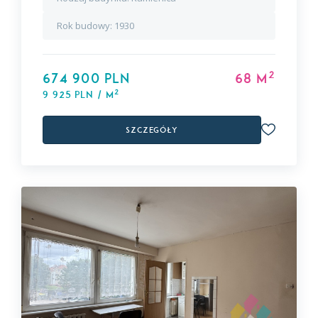
Rok budowy:
1930
2
674 900 PLN
68 m
2
9 925 PLN / m
Szczegóły