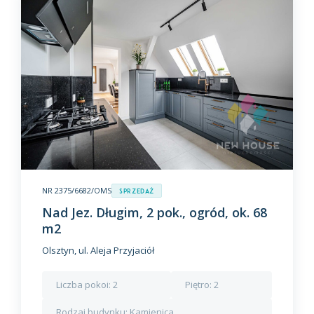
NR 2375/6682/OMS
Sprzedaż
Nad Jez. Długim, 2 pok., ogród, ok. 68
m2
Olsztyn, ul. Aleja Przyjaciół
Liczba pokoi:
2
Piętro:
2
Rodzaj budynku:
Kamienica