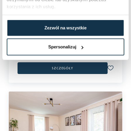
Liczba pokoi:
2
Piętro:
4
korzystania z ich usług.
Rodzaj budynku:
Niski blok
Rok budowy:
1965
Zezwól na wszystkie
2
299 000 PLN
38.3 m
Spersonalizuj
2
7 806,79 PLN / m
Szczegóły