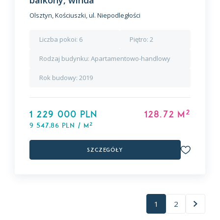
balkony, winda
Olsztyn, Kościuszki, ul. Niepodległości
Liczba pokoi:
6
Piętro:
2
Rodzaj budynku:
Apartamentowo-handlowy
Rok budowy:
2019
2
1 229 000 PLN
128.72 m
2
9 547,86 PLN / m
Szczegóły
1
2