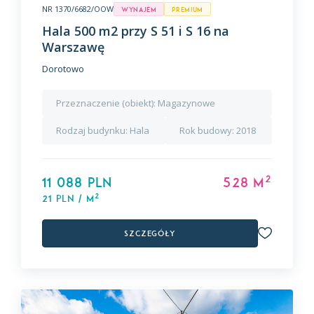
NR 1370/6682/OOW
Wynajem
premium
Hala 500 m2 przy S 51 i S 16 na
Warszawę
Dorotowo
Przeznaczenie (obiekt):
Magazynowe
Rodzaj budynku:
Hala
Rok budowy:
2018
2
11 088 PLN
528 m
2
21 PLN / m
Szczegóły