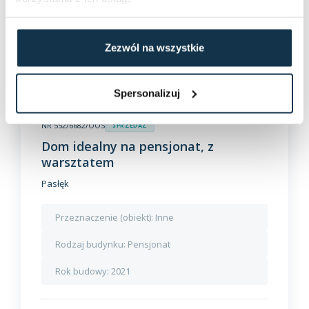
Zezwól na wszystkie
Spersonalizuj
NR 552/6682/OOS
Sprzedaż
Dom idealny na pensjonat, z
warsztatem
Pasłęk
Przeznaczenie (obiekt):
Inne
Rodzaj budynku:
Pensjonat
Rok budowy:
2021