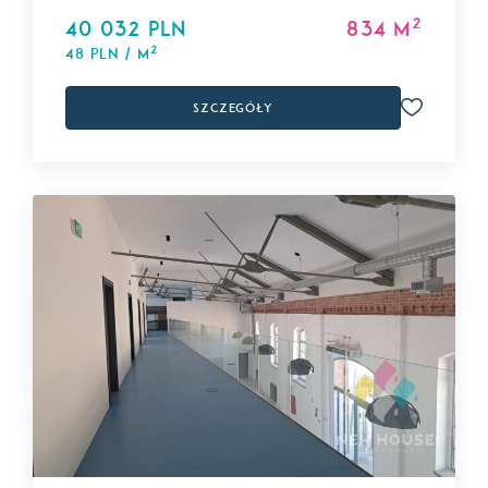
2
40 032 PLN
834 m
2
48 PLN / m
Szczegóły