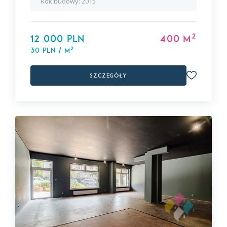
Rok budowy:
2015
2
12 000 PLN
400 m
2
30 PLN / m
Szczegóły