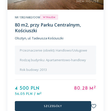
NR 1382/6682/OOW
Wynajem
80 m2, przy Parku Centralnym,
Kościuszki
Olsztyn, ul. Tadeusza Kościuszki
Przeznaczenie (obiekt):
Handlowo/Usługowe
Rodzaj budynku:
Apartamentowo-handlowy
Rok budowy:
2013
2
4 500 PLN
80.28 m
2
56,05 PLN / m
Szczegóły