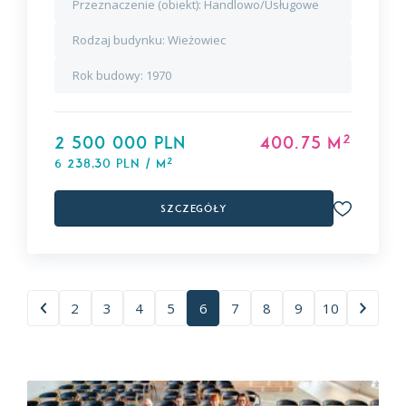
Przeznaczenie (obiekt):
Handlowo/Usługowe
Rodzaj budynku:
Wieżowiec
Rok budowy:
1970
2
2 500 000 PLN
400.75 m
2
6 238,30 PLN / m
Szczegóły
2
3
4
5
6
7
8
9
10