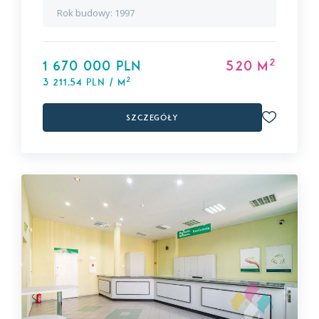
Rok budowy:
1997
2
1 670 000 PLN
520 m
2
3 211,54 PLN / m
Szczegóły