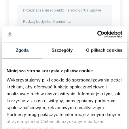
Przeznaczenie (obiekt):
Handlowo/Usługowe
Rodzaj budynku:
Kamienica
Rok budowy:
1930
Zgoda
Szczegóły
O plikach cookies
2
5 000 PLN
160 m
2
31,25 PLN / m
Niniejsza strona korzysta z plików cookie
Szczegóły
Wykorzystujemy pliki cookie do spersonalizowania treści
i reklam, aby oferować funkcje społecznościowe i
analizować ruch w naszej witrynie. Informacje o tym, jak
korzystasz z naszej witryny, udostępniamy partnerom
społecznościowym, reklamowym i analitycznym.
Partnerzy mogą połączyć te informacje z innymi danymi
otrzymanymi od Ciebie lub uzyskanymi podczas
korzystania z ich usług.