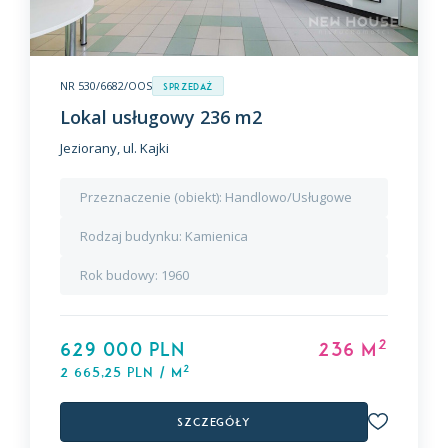
NR 530/6682/OOS
Sprzedaż
Lokal usługowy 236 m2
Jeziorany, ul. Kajki
Przeznaczenie (obiekt):
Handlowo/Usługowe
Rodzaj budynku:
Kamienica
Rok budowy:
1960
2
629 000 PLN
236 m
2
2 665,25 PLN / m
Szczegóły