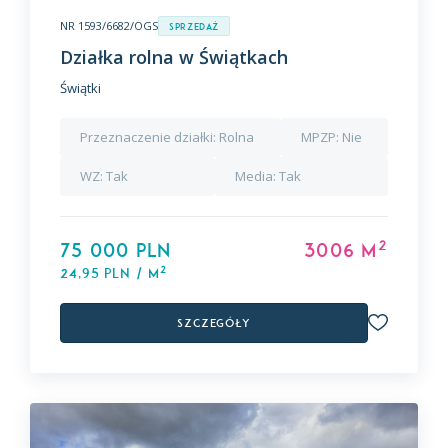
NR 1593/6682/OGS
Sprzedaż
Działka rolna w Świątkach
Świątki
Przeznaczenie działki:
Rolna
MPZP:
Nie
WZ:
Tak
Media:
Tak
2
75 000 PLN
3006 m
2
24,95 PLN / m
Szczegóły