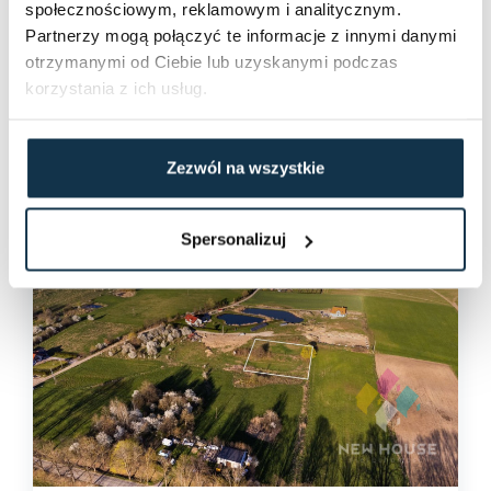
społecznościowym, reklamowym i analitycznym.
2
1 631 890 PLN
25106 m
Partnerzy mogą połączyć te informacje z innymi danymi
2
65 PLN / m
otrzymanymi od Ciebie lub uzyskanymi podczas
korzystania z ich usług.
Szczegóły
Zezwól na wszystkie
Spersonalizuj