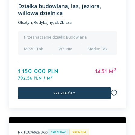
Działka budowlana, las, jeziora,
willowa dzielnica
Olsztyn, Redykajny, ul. Żbicza
Przeznaczenie działki:
Budowlana
MPZP:
Tak
WZ:
Nie
Media:
Tak
2
1 150 000 PLN
1451 m
2
792,56 PLN / m
Szczegóły
NR 1632/6682/OGS
Sprzedaż
premium