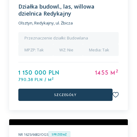
Działka budowl., las, willowa
dzielnica Redykajny
Olsztyn, Redykajny, ul. Żbicza
Przeznaczenie działki:
Budowlana
MPZP:
Tak
WZ:
Nie
Media:
Tak
2
1 150 000 PLN
1455 m
2
790,38 PLN / m
Szczegóły
NR 1625/6682/OGS
Sprzedaż