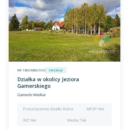
NR 1582/6682/OGS
Sprzedaż
Działka w okolicy Jeziora
Gamerskiego
Gamerki Wielkie
Przeznaczenie działki:
Rolna
MPZP:
Nie
WZ:
Nie
Media:
Tak