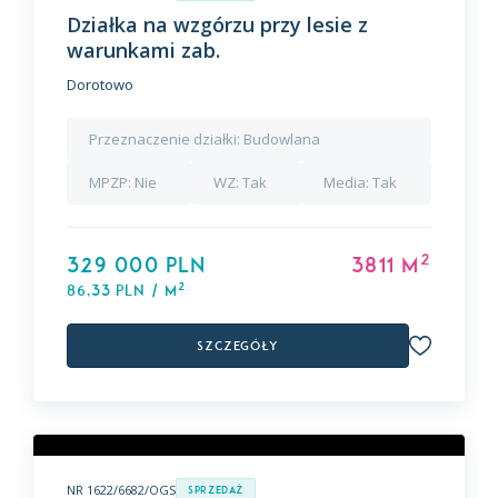
Działka na wzgórzu przy lesie z
warunkami zab.
Dorotowo
Przeznaczenie działki:
Budowlana
MPZP:
Nie
WZ:
Tak
Media:
Tak
2
329 000 PLN
3811 m
2
86,33 PLN / m
Szczegóły
NR 1622/6682/OGS
Sprzedaż