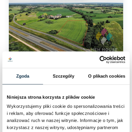
NR 1617/6682/OGS
Sprzedaż
premium
Zgoda
Szczegóły
O plikach cookies
Działka pod usługi, produkcje,
składowanie, z mpzp
Królikowo
Niniejsza strona korzysta z plików cookie
Wykorzystujemy pliki cookie do spersonalizowania treści
Przeznaczenie działki:
Przemysłowa
i reklam, aby oferować funkcje społecznościowe i
MPZP:
Tak
WZ:
Tak
Media:
Tak
analizować ruch w naszej witrynie. Informacje o tym, jak
korzystasz z naszej witryny, udostępniamy partnerom