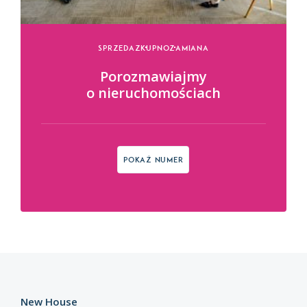
Sprzedaz
Kupno
Zamiana
Porozmawiajmy
o nieruchomościach
Pokaż numer
New House