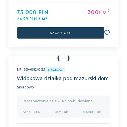
2
75 000 PLN
3001 m
2
24,99 PLN / m
Szczegóły
NR 1569/6682/OGS
Sprzedaż
Widokowa działka pod mazurski dom
Śniadowo
Przeznaczenie działki:
Rolno-budowlana
MPZP:
Nie
WZ:
Tak
Media:
Tak