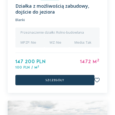
Działka z możliwością zabudowy,
dojście do jeziora
Blanki
Przeznaczenie działki:
Rolno-budowlana
MPZP:
Nie
WZ:
Nie
Media:
Tak
2
147 200 PLN
1472 m
2
100 PLN / m
Szczegóły