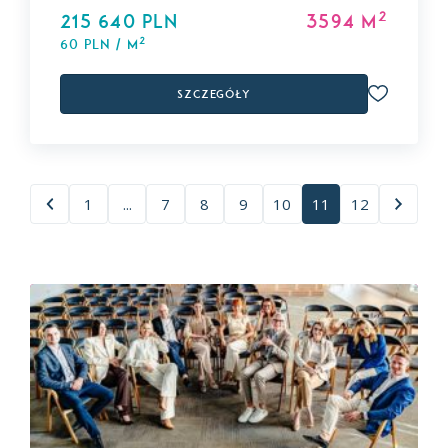
2
215 640 PLN
3594 m
2
60 PLN / m
Szczegóły
1
...
7
8
9
10
11
12