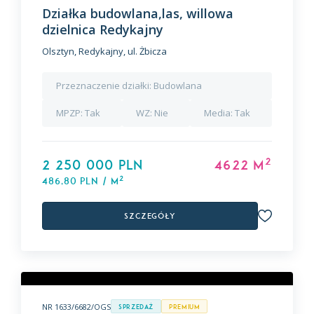
Działka budowlana,las, willowa
dzielnica Redykajny
Olsztyn, Redykajny, ul. Żbicza
Przeznaczenie działki:
Budowlana
MPZP:
Tak
WZ:
Nie
Media:
Tak
2
2 250 000 PLN
4622 m
2
486,80 PLN / m
Szczegóły
NR 1633/6682/OGS
Sprzedaż
premium