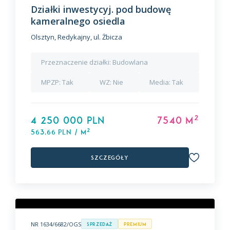
Działki inwestycyj. pod budowę
kameralnego osiedla
Olsztyn, Redykajny, ul. Żbicza
Przeznaczenie działki:
Budowlana
MPZP:
Tak
WZ:
Nie
Media:
Tak
2
4 250 000 PLN
7540 m
2
563,66 PLN / m
Szczegóły
NR 1634/6682/OGS
Sprzedaż
premium