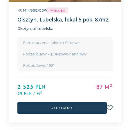
NR 1414/6682/OOW
Wynajem
Olsztyn, Lubelska, lokal 5 pok. 87m2
Olsztyn, ul. Lubelska
Przeznaczenie (obiekt):
Biurowe
Rodzaj budynku:
Biurowo-handlowy
Rok budowy:
1991
2
2 523 PLN
87 m
2
29 PLN / m
Szczegóły