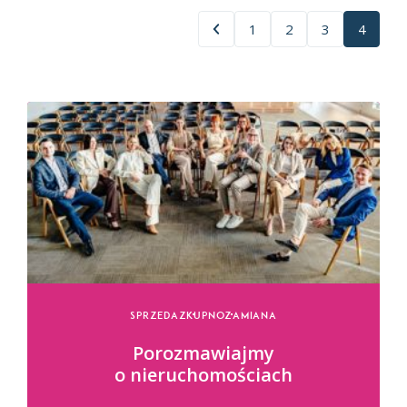
1
2
3
4
Sprzedaz
Kupno
Zamiana
Porozmawiajmy
o nieruchomościach