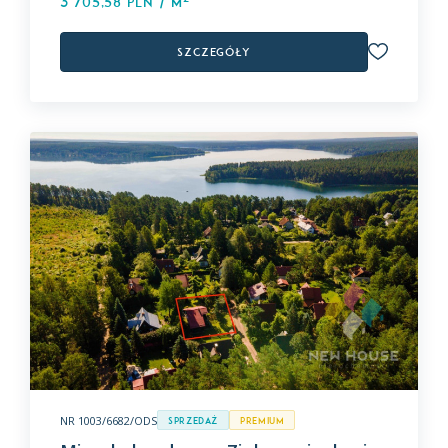
3 705,58 PLN / m
Szczegóły
NR 1003/6682/ODS
Sprzedaż
premium