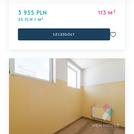
2
3 955 PLN
113 m
2
35 PLN / m
Szczegóły