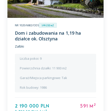
NR 1020/6682/ODS
Sprzedaż
Dom i zabudowania na 1,19 ha
działce ok. Olsztyna
Zalbki
Liczba pokoi:
9
Powierzchnia działki:
11 900 m2
Garaż/Miejsca parkingowe:
Tak
Rok budowy:
1986
2
2 190 000 PLN
591 m
2