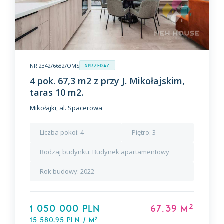
NR 2342/6682/OMS
Sprzedaż
4 pok. 67,3 m2 z przy J. Mikołajskim,
taras 10 m2.
Mikołajki, al. Spacerowa
Liczba pokoi:
4
Piętro:
3
Rodzaj budynku:
Budynek apartamentowy
Rok budowy:
2022
2
1 050 000 PLN
67.39 m
2
15 580,95 PLN / m