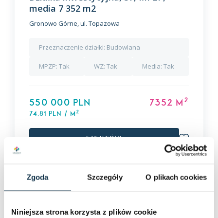
media 7 352 m2
Gronowo Górne, ul. Topazowa
Przeznaczenie działki:
Budowlana
MPZP:
Tak
WZ:
Tak
Media:
Tak
2
550 000 PLN
7352 m
2
74,81 PLN / m
Szczegóły
Zgoda
Szczegóły
O plikach cookies
Niniejsza strona korzysta z plików cookie