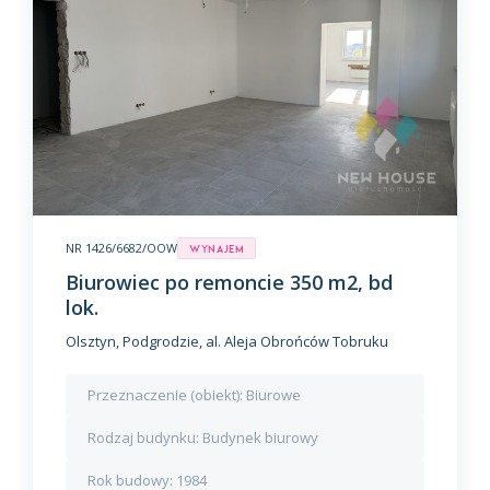
NR 1426/6682/OOW
Wynajem
Biurowiec po remoncie 350 m2, bd
lok.
Olsztyn, Podgrodzie, al. Aleja Obrońców Tobruku
Przeznaczenie (obiekt):
Biurowe
Rodzaj budynku:
Budynek biurowy
Rok budowy:
1984