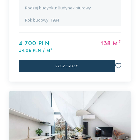
Rodzaj budynku:
Budynek biurowy
Rok budowy:
1984
2
4 700 PLN
138 m
2
34,06 PLN / m
Szczegóły