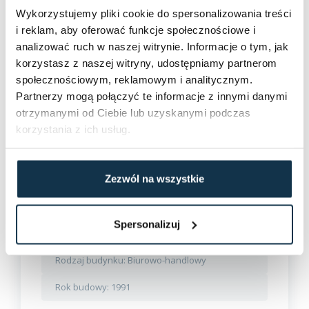
Wykorzystujemy pliki cookie do spersonalizowania treści
i reklam, aby oferować funkcje społecznościowe i
analizować ruch w naszej witrynie. Informacje o tym, jak
korzystasz z naszej witryny, udostępniamy partnerom
społecznościowym, reklamowym i analitycznym.
Partnerzy mogą połączyć te informacje z innymi danymi
otrzymanymi od Ciebie lub uzyskanymi podczas
korzystania z ich usług.
NR 1415/6682/OOW
Wynajem
Olsztyn, Lubelska, lokal 7 pok. 113
m2
Zezwól na wszystkie
Olsztyn, ul. Lubelska
Spersonalizuj
Przeznaczenie (obiekt):
Biurowe
Rodzaj budynku:
Biurowo-handlowy
Rok budowy:
1991