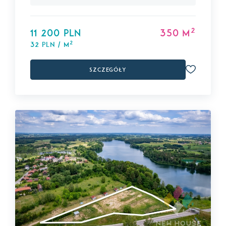
2
11 200 PLN
350 m
2
32 PLN / m
Szczegóły