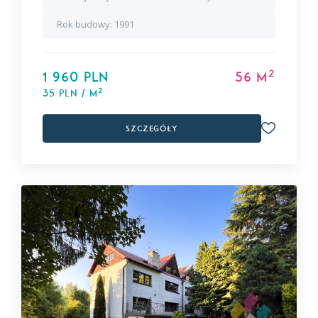
Rok budowy:
1991
2
1 960 PLN
56 m
2
35 PLN / m
Szczegóły