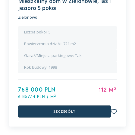
Mieszkalny dom w Zielonowie, las i
jezioro 5 pokoi
Zielonowo
Liczba pokoi:
5
Powierzchnia działki:
721 m2
Garaż/Miejsca parkingowe:
Tak
Rok budowy:
1998
2
768 000 PLN
112 m
2
6 857,14 PLN / m
Szczegóły