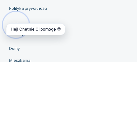
Polityka prywatności
Hej! Chętnie Ci pomogę 🙂
Oferty
Domy
Mieszkania
Obiekty / Lokale
Działki
Oferty premium
Przydatne linki
MSiPMO