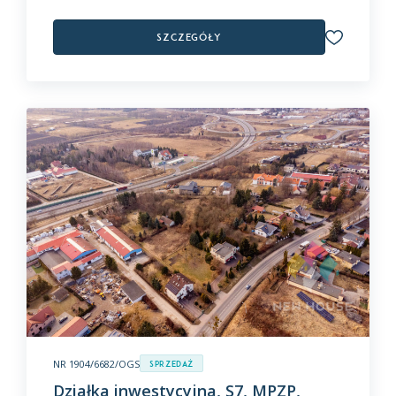
Szczegóły
NR 1904/6682/OGS
Sprzedaż
Działka inwestycyjna, S7, MPZP,