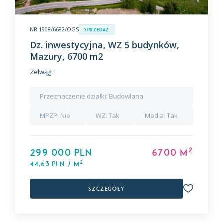
NR 1908/6682/OGS
Sprzedaż
Dz. inwestycyjna, WZ 5 budynków,
Mazury, 6700 m2
Zełwągi
Przeznaczenie działki:
Budowlana
MPZP:
Nie
WZ:
Tak
Media:
Tak
2
299 000 PLN
6700 m
2
44,63 PLN / m
Szczegóły