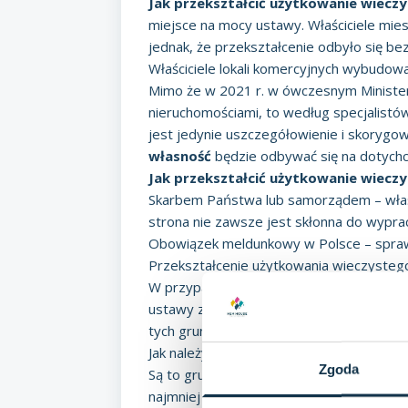
Jak przekształcić użytkowanie wiecz
miejsce na mocy ustawy. Właściciele mie
jednak, że przekształcenie odbyło się be
Właściciele lokali komercyjnych wybudow
Mimo że w 2021 r. w ówczesnym Minister
nieruchomościami, to według specjalistó
jest jedynie uszczegółowienie i skorygow
własność
będzie odbywać się na dotych
Jak przekształcić użytkowanie wiecz
Skarbem Państwa lub samorządem – właśc
strona nie zawsze jest skłonna do wypra
Obowiązek meldunkowy
w Polsce – spraw
Przekształcenie użytkowania wieczysteg
W przypadku gruntów zabudowanych na 
ustawy z dnia 20 lipca 2018 r. o przek
tych gruntów (tzw.
ustawa o przekszta
Jak należy rozumieć grunty zabudowane 
Zgoda
Są to grunty zabudowane budynkami miesz
najmniej połowę wszystkich lokali) wraz 