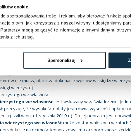
a o przekształceniu użytkowania wieczystego we własnoś
 plików cookie
położonych np. na terenie portów.
do spersonalizowania treści i reklam, aby oferować funkcje sp
nia prawa własności gruntu w księdze wieczystej oraz ewidencji 
ormacje o tym, jak korzystasz z naszej witryny, udostępniamy p
niu użytkowania wieczystego we własność
. Do wydawania tych
Partnerzy mogą połączyć te informacje z innymi danymi otrzym
 Państwa) oraz wójt, burmistrz lub prezydent miasta (gdy grunt 
nia z ich usług.
cyzuje terminy, w jakich
zaświadczenie o przekształceniu uż
12 miesięcy od dnia przekształcenia, z kolei na wniosek właścicie
ści gruntu w księdze wieczystej
Spersonalizuj
Z
szczenia o opłatę w księgach wieczystych sąd dokonuje z urzędu.
ść
(a precyzując zawiadomienie o wpisie) sąd doręcza na adres
 gruntów nie muszą płacić za dokonanie wpisów w księdze wieczys
księgi wieczystej
.
wieczystego we własność
wieczystego we własność
jest wskazany w zaświadczeniu. Jedn
ść
precyzuje, że wysokość opłaty jest równa wysokości opłaty ro
ia (czyli w dniu 1 stycznia 2019 r.). Do jej pobrania jest uprawn
nia wieczystego we własność
może zostać wniesiona w ratach (p
 zdecydują się na płatność jednorazową, mogą sporo zaoszczędzić