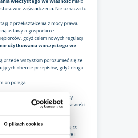
wania wieczystego we własność
miało
 stosowne zaświadczenia. Nie oznacza to
tają z przekształcenia z mocy prawa.
ianą ustawy o gospodarce
iębiorców, gdyż celem nowych regulacji
nie użytkowania wieczystego we
zą przede wszystkim porozumieć się ze
ujących obecnie przepisów, gdyż druga
m on polega.
o we własność
odbyło się na mocy
na cele mieszkaniowe w prawo własności
ecyzuje:
O plikach cookies
órych lokale mieszkalne stanowią co
ymi, które umożliwiają prawidłowe i