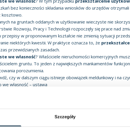
yste we własność
? W tym przypadku
przekształcenie użytko
szkań bez konieczności składania wniosków do urzędów otrzymali
z kosztowo.
anych na gruntach oddanych w użytkowanie wieczyste nie skorzys
stwie Rozwoju, Pracy i Technologii rozpoczęły się prace nad zm
w przepisy w proponowanym kształcie nie zmienią sytuacji przeds
anie niektórych kwestii. W praktyce oznacza to, że
przekształce
czas przewidzianych zasadach.
yste we własność
? Właściciele nieruchomości komercyjnych mus
icielem gruntu. To jeden z największych mankamentów funkcjon
cowania porozumienia.
dź, czy w dalszym ciągu istnieje obowiązek meldunkowy i na czy
o we własność – ustawa
cele mieszkaniowe
przekształcenie użytkowania wieczysteg
ształceniu prawa użytkowania wieczystego gruntów zabudowanych 
łceniu użytkowania wieczystego we własność
). Ustawa ta pr
na cele mieszkaniowe
Szczegóły
kalnymi jednorodzinnymi lub mieszkalnymi wielorodzinnymi (w kt
z budynkami gospodarczymi, garażami i innymi obiektami budowlan