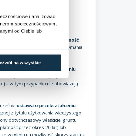
ć
nie odnosi się m.in. do gruntów
ołecznościowe i analizować
gruntów i budynków
artnerom społecznościowym,
 zaświadczeń uprawnieni są m.in.
anymi od Ciebie lub
należy do jednostki samorządu
ytkowania wieczystego we własność
la 4 miesiące, licząc od dnia otrzymania
ezwól na wszystkie
Zawiadomienie o przekształceniu
 wskazany we wspomnianym już
tej – w tym przypadku nie obowiązują
ocześnie
ustawa o przekształceniu
cznej z tytułu użytkowania wieczystego,
iony dotychczasowy właściciel gruntu.
łatność przez okres 20 lat) lub
 ze względu na możliwość skorzystania z