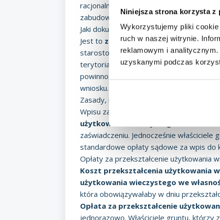
racjonalne korzystanie z mieszkań.
Ustaw
Niniejsza strona korzysta z
zabudowanych na cele mieszkaniowe, ale 
Wykorzystujemy pliki cookie 
Jaki dokument jest niezbędny do ujawnie
ruch w naszej witrynie. Inf
Jest to
zaświadczenie o przekształce
reklamowym i analitycznym. 
starostowie (gdy grunt należy do Skarbu
uzyskanymi podczas korzysta
terytorialnego). Jednocześnie ustawa pre
powinno zostać wydane – z urzędu jest to 
wniosku.
Zasady, na jakich odbywa się wpis własno
Wpisu zarówno własności gruntu, jak i ro
użytkowania wieczystego we własno
zaświadczeniu. Jednocześnie właściciele
standardowe opłaty sądowe za
wpis do 
Opłaty za przekształcenie użytkowania 
Koszt przekształcenia użytkowania 
użytkowania wieczystego we własno
która obowiązywałaby w dniu przekształcen
Opłata za przekształcenie użytkowa
jednorazowo. Właściciele gruntu, którzy