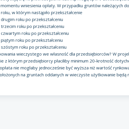
od momentu wniesienia opłaty. W przypadku gruntów należących do
 w roku, w którym nastąpiło przekształcenie
 w drugim roku po przekształceniu
w trzecim roku po przekształceniu
 w czwartym roku po przekształceniu
 w piątym roku po przekształceniu
 w szóstym roku po przekształceniu
ytkowania wieczystego we własność dla przedsiębiorców? W proj
nie z którym przedsiębiorcy płaciliby minimum 20-krotność dotyc
opłata nie mogłaby jednocześnie być wyższa niż wartość rynkowa
położonych na gruntach oddanych w wieczyste użytkowanie będą m