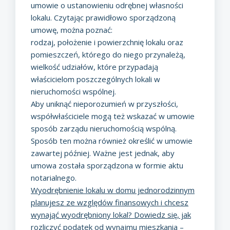
umowie o ustanowieniu odrębnej własności
lokalu. Czytając prawidłowo sporządzoną
umowę, można poznać:
rodzaj, położenie i powierzchnię lokalu oraz
pomieszczeń, którego do niego przynależą,
wielkość udziałów, które przypadają
właścicielom poszczególnych lokali w
nieruchomości wspólnej.
Aby uniknąć nieporozumień w przyszłości,
współwłaściciele mogą też wskazać w umowie
sposób zarządu nieruchomością wspólną.
Sposób ten można również określić w umowie
zawartej później. Ważne jest jednak, aby
umowa została sporządzona w formie aktu
notarialnego.
Wyodrębnienie lokalu w domu jednorodzinnym
planujesz ze względów finansowych i chcesz
wynająć wyodrębniony lokal? Dowiedz się, jak
rozliczyć
podatek od wynajmu mieszkania
–