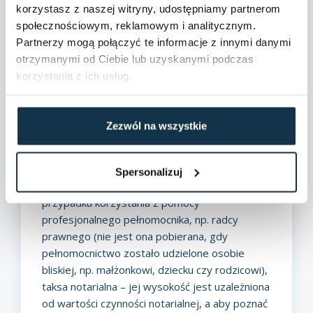
wynająć lub sprzedać. Aby jednak doszło do
korzystasz z naszej witryny, udostępniamy partnerom
wyodrębnienia lokalu mieszkalnego
, trzeba
społecznościowym, reklamowym i analitycznym.
liczyć się nie tylko z formalnościami, ale również
Partnerzy mogą połączyć te informacje z innymi danymi
kosztami.
otrzymanymi od Ciebie lub uzyskanymi podczas
Wyodrębnienie lokalu – koszty
:
korzystania z ich usług.
17 zł – tyle wynosi opłata skarbowa za wydanie
zaświadczenia o samodzielności lokalu (opłata
dotyczy jednego lokalu, w przypadku większej
Zezwól na wszystkie
liczby lokali opłatę należy wnieść za każdy z nich
– gdy będą to np. dwa lokale, opłata wyniesie
34 zł),
Spersonalizuj
17 zł – tyle wynosi opłata skarbowa w
przypadku korzystania z pomocy
profesjonalnego pełnomocnika, np. radcy
prawnego (nie jest ona pobierana, gdy
pełnomocnictwo zostało udzielone osobie
bliskiej, np. małżonkowi, dziecku czy rodzicowi),
taksa notarialna – jej wysokość jest uzależniona
od wartości czynności notarialnej, a aby poznać