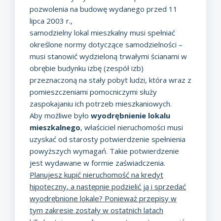
pozwolenia na budowę wydanego przed 11
lipca 2003 r.,
samodzielny lokal mieszkalny musi spełniać
określone normy dotyczące samodzielności –
musi stanowić wydzieloną trwałymi ścianami w
obrębie budynku izbę (zespół izb)
przeznaczoną na stały pobyt ludzi, która wraz z
pomieszczeniami pomocniczymi służy
zaspokajaniu ich potrzeb mieszkaniowych.
Aby możliwe było
wyodrębnienie lokalu
mieszkalnego
, właściciel nieruchomości musi
uzyskać od starosty potwierdzenie spełnienia
powyższych wymagań. Takie potwierdzenie
jest wydawane w formie zaświadczenia.
Planujesz kupić nieruchomość na
kredyt
hipoteczny
, a następnie podzielić ją i sprzedać
wyodrębnione lokale? Ponieważ przepisy w
tym zakresie zostały w ostatnich latach