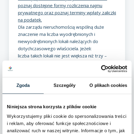
poznaj dostępne formy rozliczenia najmu
prywatnego oraz poznaj terminy wpłaty zaliczki
na podatek.
Dla zarządu nieruchomością wspólną duże
znaczenie ma liczba wyodrębnionych i
niewyodrębnionych lokali należących do
dotychczasowego właściciela. Jeżeli:
liczba takich lokali nie jest większa niż trzy –
należy kierować się zapisami m.in. kodeksu
cywilnego,
liczba takich lokali jest większa niż trzy – ich
właściciele mają więcej obowiązków i muszą
Zgoda
Szczegóły
O plikach cookies
podjąć uchwałę o wyborze jednoosobowego
lub kilkuosobowego zarządu.
Wyodrębnienie lokalu – koszty
Niniejsza strona korzysta z plików cookie
Wielu właścicieli nieruchomości słusznie
Wykorzystujemy pliki cookie do spersonalizowania treści
postrzega
wyodrębnienie lokalu
jako sposób
i reklam, aby oferować funkcje społecznościowe i
na dodatkowy zarobek – taki lokal można
analizować ruch w naszej witrynie. Informacje o tym, jak