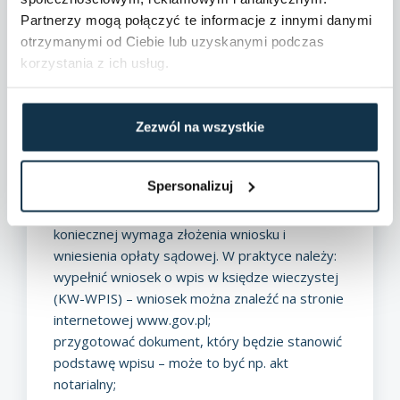
sądowego – warto rozważyć ustanowienie
Partnerzy mogą połączyć te informacje z innymi danymi
służebności przed notariuszem. To rozwiązanie
otrzymanymi od Ciebie lub uzyskanymi podczas
jest korzystne z perspektywy właścicieli obu
korzystania z ich usług.
działek – mogą oni wypracować porozumienie
m.in. co do wysokości wynagrodzenia i sposobu
jego zapłaty. Do tego ich relacje nie ulegają
Zezwól na wszystkie
pogorszeniu – sprawa zostaje załatwiona poza
salą sądową.
Spersonalizuj
Jak wpisać służebność do księgi wieczystej?
Wpis do księgi wieczystej
służebności drogi
koniecznej wymaga złożenia wniosku i
wniesienia opłaty sądowej. W praktyce należy:
wypełnić wniosek o wpis w księdze wieczystej
(KW-WPIS) – wniosek można znaleźć na stronie
internetowej www.gov.pl;
przygotować dokument, który będzie stanowić
podstawę wpisu – może to być np. akt
notarialny;