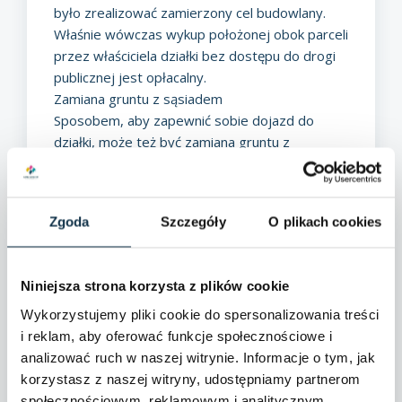
było zrealizować zamierzony cel budowlany.
Właśnie wówczas wykup położonej obok parceli
przez właściciela działki bez dostępu do drogi
publicznej jest opłacalny.
Zamiana gruntu z sąsiadem
Sposobem, aby zapewnić sobie dojazd do
działki, może też być zamiana gruntu z
sąsiadem. Zamiana działek jest szczególnie
często spotykana wśród rolników, którzy
dysponują wieloma parcelami. Niekiedy taka
Zgoda
Szczegóły
O plikach cookies
transakcja wiąże się z dodatkowymi korzyściami
– dochodzi do połączenia gruntów, które
dotychczas były rozdzielone działką sąsiada.
Niniejsza strona korzysta z plików cookie
Wówczas prowadzenie prac na polu staje się
dużo łatwiejsze.
Wykorzystujemy pliki cookie do spersonalizowania treści
Zgoda sąsiedzka i ustanowienie służebności w
i reklam, aby oferować funkcje społecznościowe i
formie umowy
analizować ruch w naszej witrynie. Informacje o tym, jak
Niekiedy sąsiedzi pozostają w bardzo dobrych
korzystasz z naszej witryny, udostępniamy partnerom
stosunkach. Wówczas – zamiast trybu
społecznościowym, reklamowym i analitycznym.