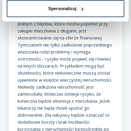
przeniesienia własności na nabywcę, gdy ten
Spersonalizuj
spłaci jego zobowiązania.
Najczęstsze błędy kupujących i jak ich uniknąć
Jednym z błędów, które można popełnić przy
zakupie mieszkania z długami, jest
skoncentrowanie się na sferze finansowej.
Tymczasem nie tylko zadłużenie poprzedniego
właściciela rodzi problemy i wymaga
ostrożności – ryzyko może pojawić się również
na innych obszarach. Przykładem mogą być
służebności, które niekoniecznie muszą zostać
ujawnione w księdze wieczystej nieruchomości.
Niekiedy zadłużona nieruchomość jest
zamieszkała. Wówczas istnieje ryzyko, że
konieczna będzie
eksmisja z mieszkania
, jeżeli
lokatorzy nie będą chcieli opuścić go
dobrowolnie. Dla nabywcy będzie oznaczać to
dodatkowe koszty i brak możliwości
korzystania z nieruchomości bezpośrednio po