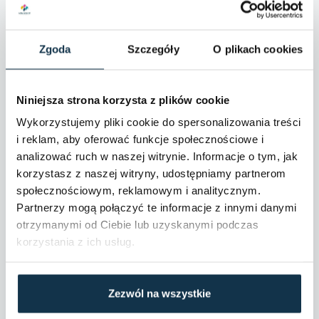
Jak zabezpieczyć transakcję zakupu
nieruchomości od dłużnika?
Chociaż zakup mieszkania z długami to ryzyko,
Zgoda
Szczegóły
O plikach cookies
to jest też dobra wiadomość – można je
ograniczyć. Z pomocą przychodzą prawnicy
specjalizujący się w prawie nieruchomości.
Niniejsza strona korzysta z plików cookie
Prawnikowi można zlecić sprawdzenie
nieruchomości, a także zweryfikowanie
Wykorzystujemy pliki cookie do spersonalizowania treści
zadłużenia jej aktualnego właściciela. Takie
i reklam, aby oferować funkcje społecznościowe i
działania pozwalają ograniczyć ryzyko.
analizować ruch w naszej witrynie. Informacje o tym, jak
Dodatkowe kroki, jakie może podjąć nabywca,
korzystasz z naszej witryny, udostępniamy partnerom
to:
społecznościowym, reklamowym i analitycznym.
spłata zobowiązań dłużnika przed zakupem
Partnerzy mogą połączyć te informacje z innymi danymi
mieszkania – tę opcję warto rozważyć, gdy
otrzymanymi od Ciebie lub uzyskanymi podczas
zobowiązania są stosunkowo niewielkie lub
korzystania z ich usług.
zostały zabezpieczone wpisem hipotecznym;
zawarcie umowy warunkowej – umowa jest
zawierana w formie aktu notarialnego i
Zezwól na wszystkie
zobowiązuje właściciela nieruchomości do